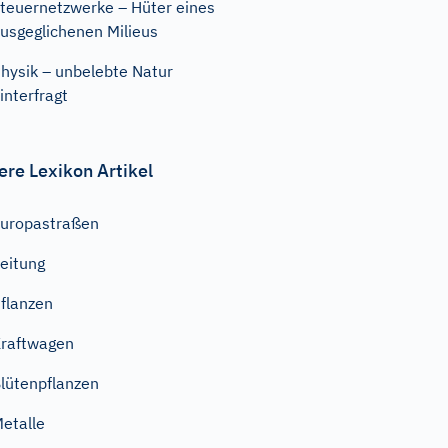
teuernetzwerke – Hüter eines
usgeglichenen Milieus
hysik – unbelebte Natur
interfragt
ere Lexikon Artikel
uropastraßen
eitung
flanzen
raftwagen
lütenpflanzen
etalle