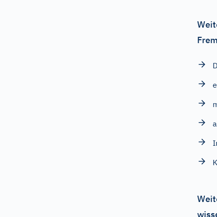
Weit
Frem
D
e
m
a
I
Weit
wiss