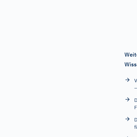
Weit
Wiss
V
–
D
F
D
f