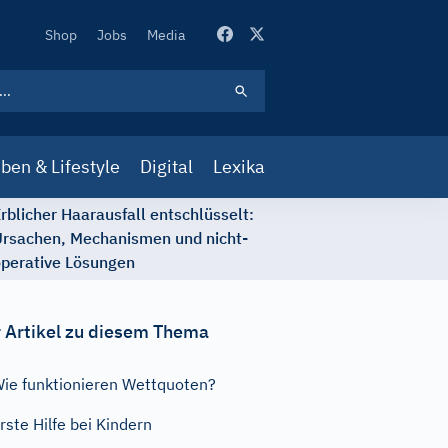
Secondary
Shop
Jobs
Media
Navigation
ben & Lifestyle
Digital
Lexika
rblicher Haarausfall entschlüsselt:
rsachen, Mechanismen und nicht-
perative Lösungen
 Artikel zu diesem Thema
ie funktionieren Wettquoten?
rste Hilfe bei Kindern