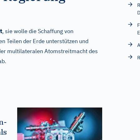
R
D
F
t
, sie wolle die Schaffung von
E
en Teilen der Erde unterstützen und
A
der multilateralen Atomstreitmacht des
R
ab.
n-
ls