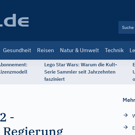
Gesundheit
Reisen
Natur & Umwelt
Technik
Le
 Abonnement:
Lego Star Wars: Warum die Kult-
E
Lizenzmodell
Serie Sammler seit Jahrzehnten
U
fasziniert
o
Mehr
62
-
W
e Regierung
E