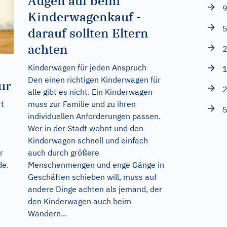
Augen auf beim
9
Kinderwagenkauf -
5
darauf sollten Eltern
achten
2
Kinderwagen für jeden Anspruch
1
Den einen richtigen Kinderwagen für
ur
2
alle gibt es nicht. Ein Kinderwagen
muss zur Familie und zu ihren
rt
5
individuellen Anforderungen passen.
Wer in der Stadt wohnt und den
n
Kinderwagen schnell und einfach
auch durch größere
r
Menschenmengen und enge Gänge in
de
.
Geschäften schieben will, muss auf
andere Dinge achten als jemand, der
den Kinderwagen auch beim
Wandern...