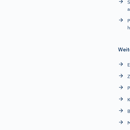
S
a
P
h
Weit
E
Z
P
K
B
M