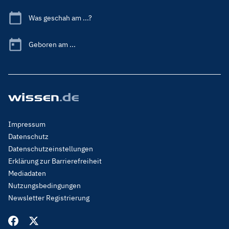
Was geschah am ...?
Geboren am ...
Footer
Impressum
Menu
Datenschutz
Legal
Datenschutzeinstellungen
Erklärung zur Barrierefreiheit
Mediadaten
Nutzungsbedingungen
Newsletter Registrierung