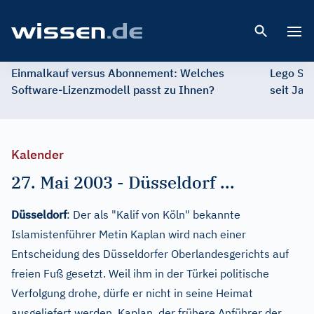
Open 
Einmalkauf versus Abonnement: Welches
Lego St
Software-Lizenzmodell passt zu Ihnen?
seit Jah
Kalender
27. Mai 2003
-
Düsseldorf ...
Düsseldorf
: Der als "Kalif von Köln" bekannte
Islamistenführer Metin Kaplan wird nach einer
Entscheidung des Düsseldorfer Oberlandesgerichts auf
freien Fuß gesetzt. Weil ihm in der Türkei politische
Verfolgung drohe, dürfe er nicht in seine Heimat
ausgeliefert werden. Kaplan, der frühere Anführer der