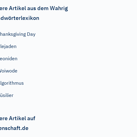
ere Artikel aus dem Wahrig
dwörterlexikon
hanksgiving Day
lejaden
eoniden
Woiwode
lgorithmus
üsilier
ere Artikel auf
enschaft.de