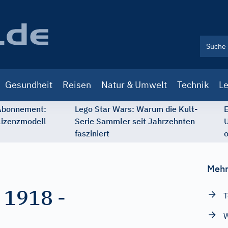
Gesundheit
Reisen
Natur & Umwelt
Technik
Le
 Abonnement:
Lego Star Wars: Warum die Kult-
E
Lizenzmodell
Serie Sammler seit Jahrzehnten
U
fasziniert
o
Mehr
 1918
-
T
W