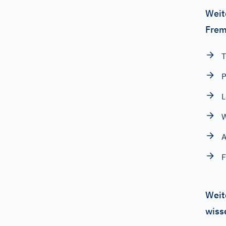
Weit
Frem
T
P
L
A
F
Weit
wiss