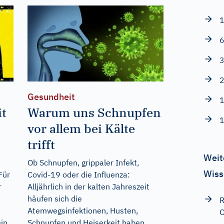
1
6
3
2
Gesundheit
1
it
Warum uns Schnupfen
1
vor allem bei Kälte
trifft
Weit
Ob Schnupfen, grippaler Infekt,
Wiss
Für
Covid-19 oder die Influenza:
r
Alljährlich in der kalten Jahreszeit
häufen sich die
R
Atemwegsinfektionen, Husten,
O
ein
Schnupfen und Heiserkeit haben