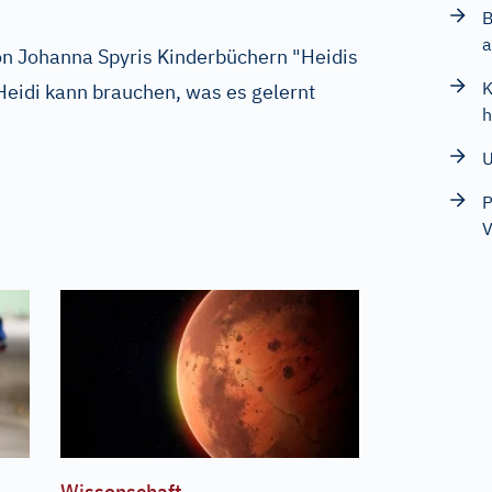
B
a
on Johanna Spyris Kinderbüchern "Heidis
K
eidi kann brauchen, was es gelernt
h
U
P
V
Wissenschaft