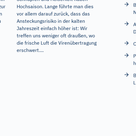
B
zur
Hochsaison. Lange führte man dies
n
vor allem darauf zurück, dass das
u
Ansteckungsrisiko in der kalten
A
Jahreszeit einfach höher ist: Wir
D
treffen uns weniger oft draußen, wo
die frische Luft die Virenübertragung
C
erschwert....
P
h
B
L