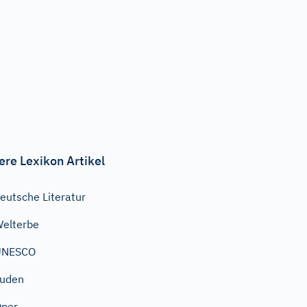
ere Lexikon Artikel
eutsche Literatur
elterbe
UNESCO
Juden
Oper