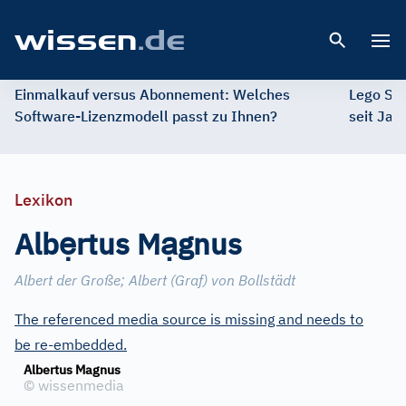
Open 
Einmalkauf versus Abonnement: Welches
Lego St
Software-Lizenzmodell passt zu Ihnen?
seit Jah
Lexikon
ẹ
ạ
Alb
rtus M
gnus
Albert der Große
;
Albert (Graf) von Bollstädt
The referenced media source is missing and needs to
be re-embedded.
Albertus Magnus
©
wissenmedia