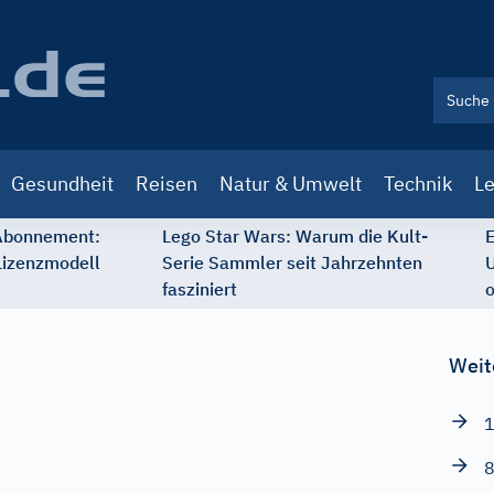
Gesundheit
Reisen
Natur & Umwelt
Technik
Le
 Abonnement:
Lego Star Wars: Warum die Kult-
E
Lizenzmodell
Serie Sammler seit Jahrzehnten
U
fasziniert
o
Weit
1
8