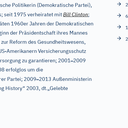
che Politikerin (Demokratische Partei),
2
s; seit 1975 verheiratet mit
Bill Clinton
;
6
 späten 1960er Jahren der Demokratischen
1
ginn der Präsidentschaft ihres Mannes
2
n zur Reform des Gesundheitswesens,
n US-Amerikanern Versicherungsschutz
–
ersorgung zu garantieren; 2001
2009
8 erfolglos um die
–
rer Partei; 2009
2013 Außenministerin
ing History“ 2003, dt.„Gelebte