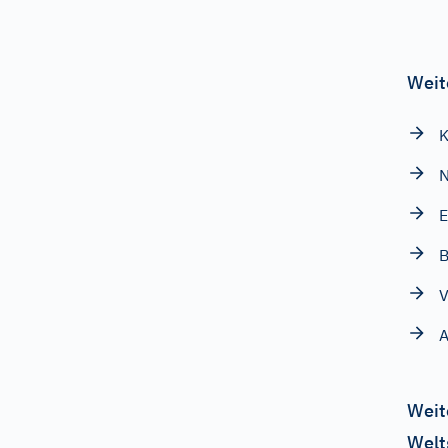
Weit
K
N
E
B
V
A
Weit
Welt