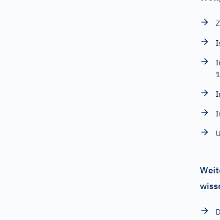
Z
I
I
I
I
U
Weit
wiss
D