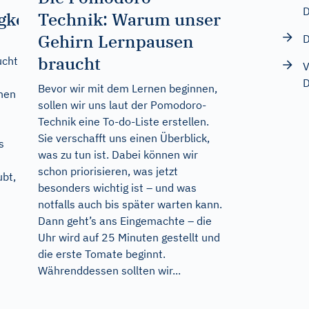
D
gkeit
Technik: Warum unser
Gehirn Lernpausen
D
braucht
ucht
V
D
Bevor wir mit dem Lernen beginnen,
nen
sollen wir uns laut der Pomodoro-
Technik eine To-do-Liste erstellen.
Sie verschafft uns einen Überblick,
s
was zu tun ist. Dabei können wir
schon priorisieren, was jetzt
ubt,
besonders wichtig ist – und was
notfalls auch bis später warten kann.
Dann geht’s ans Eingemachte – die
Uhr wird auf 25 Minuten gestellt und
die erste Tomate beginnt.
Währenddessen sollten wir...