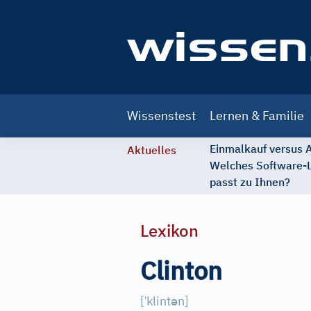
Main
Wissenstest
Lernen & Familie
navigation
Einmalkauf versus
Aktuelles
Welches Software-
passt zu Ihnen?
Lexikon
Clinton
ˈ
ə
[
klint
n
]