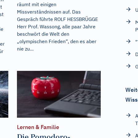
räumt mit einigen
t
U
Missverständnissen auf. Das
st
Gespräch führte ROLF HESSBRÜGGE
M
Herr Prof. Wassong, alle paar Jahre
ie
P
beschwört die Welt den
„olympischen Frieden“, den es aber
"
der
nie zu...
ür
D
G
Weit
Wiss
A
T
Lernen & Familie
Die Pomodoro-
A