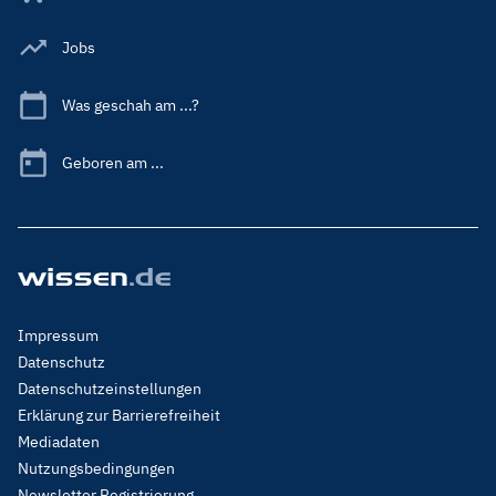
Jobs
Was geschah am ...?
Geboren am ...
Footer
Impressum
Menu
Datenschutz
Legal
Datenschutzeinstellungen
Erklärung zur Barrierefreiheit
Mediadaten
Nutzungsbedingungen
Newsletter Registrierung