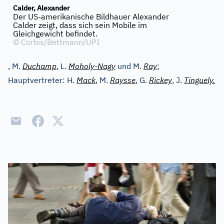
Calder, Alexander
Der US-amerikanische Bildhauer Alexander
Calder zeigt, dass sich sein Mobile im
Gleichgewicht befindet.
©
Corbis/Bettmann/UPI
, M.
Duchamp
, L.
Moholy-Nagy
und M.
Ray
;
Hauptvertreter: H.
Mack
, M.
Raysse
, G.
Rickey
, J.
Tinguely.