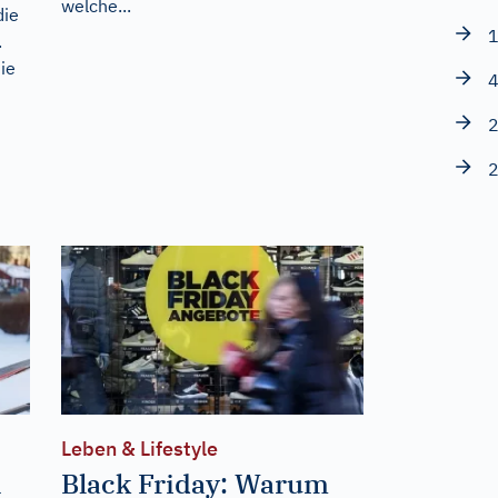
welche...
die
1
.
ie
4
2
2
Leben & Lifestyle
n
Black Friday: Warum