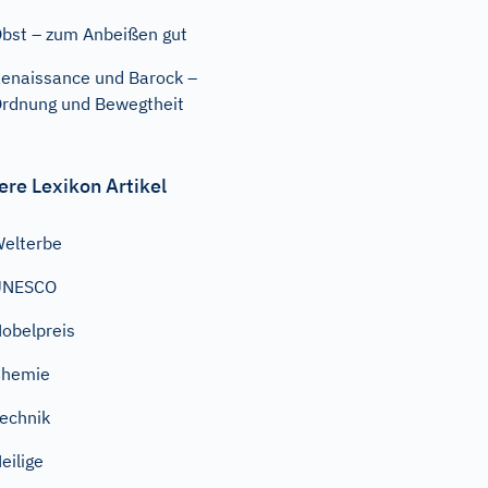
bst – zum Anbeißen gut
enaissance und Barock –
rdnung und Bewegtheit
ere Lexikon Artikel
elterbe
UNESCO
obelpreis
Chemie
echnik
eilige