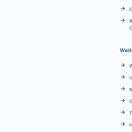
O
R
O
Weit
W
N
T
H