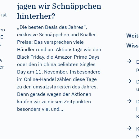
jagen wir Schnäppchen
hinterher?
 ist
„Die besten Deals des Jahres“,
hen
exklusive Schnäppchen und Knaller-
Weit
NE
Preise: Das versprechen viele
s
Wiss
Händler rund um Aktionstage wie den
Black Friday, die Amazon Prime Days
,
E
oder den in China beliebten Singles
er
p
Day am 11. November. Insbesondere
im Online-Handel zählen diese Tage
D
zu den umsatzstärksten des Jahres.
u
Denn gerade wegen der Aktionen
D
kaufen wir zu diesen Zeitpunkten
H
besonders viel und...
K
K
M