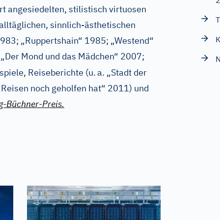
rt angesiedelten, stilistisch virtuosen
T
lltäglichen, sinnlich-ästhetischen
K
1983; „Ruppertshain“ 1985; „Westend“
; „Der Mond und das Mädchen“ 2007;
N
spiele, Reiseberichte (u.
a. „Stadt der
 Reisen noch geholfen hat“ 2011) und
g-Büchner-Preis.