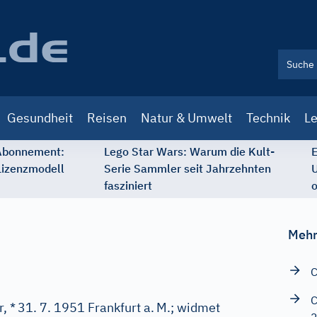
Gesundheit
Reisen
Natur & Umwelt
Technik
Le
 Abonnement:
Lego Star Wars: Warum die Kult-
E
Lizenzmodell
Serie Sammler seit Jahrzehnten
U
fasziniert
o
Mehr
C
C
, *
31. 7. 1951 Frankfurt a.
M.; widmet