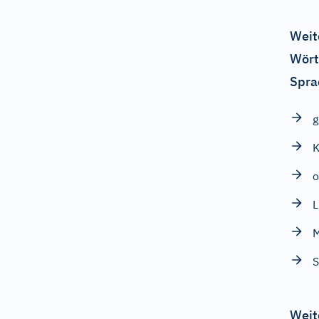
Weit
Wört
Spra
g
K
o
L
M
S
Weit