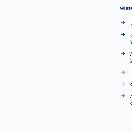
wiss
D
K
ü
W
S
H
S
W
K