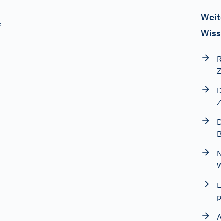
Weit
e
Wiss
R
Z
D
Z
D
N
W
E
p
A