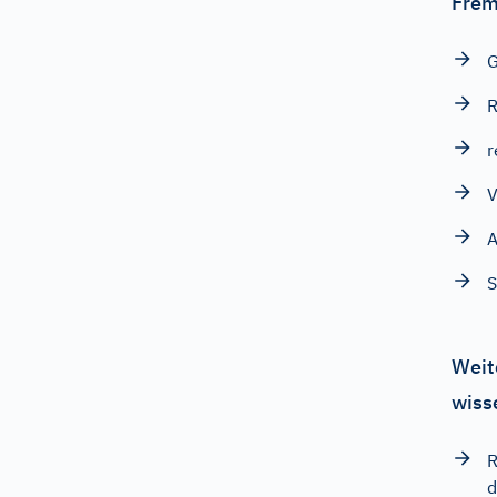
Frem
r
V
A
S
Weit
wiss
R
d