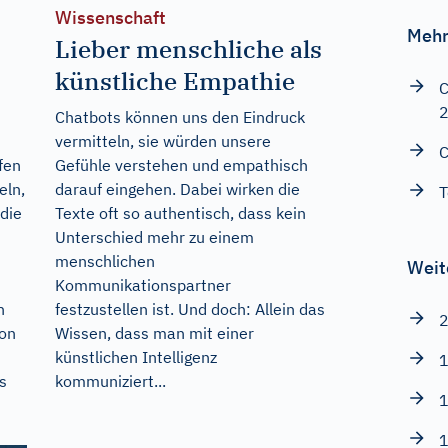
Wissenschaft
Mehr
Lieber menschliche als
künstliche Empathie
C
Chatbots können uns den Eindruck
vermitteln, sie würden unsere
C
fen
Gefühle verstehen und empathisch
eln,
darauf eingehen. Dabei wirken die
T
die
Texte oft so authentisch, dass kein
Unterschied mehr zu einem
menschlichen
Weit
Kommunikationspartner
h
festzustellen ist. Und doch: Allein das
2
ion
Wissen, dass man mit einer
künstlichen Intelligenz
1
s
kommuniziert...
1
1