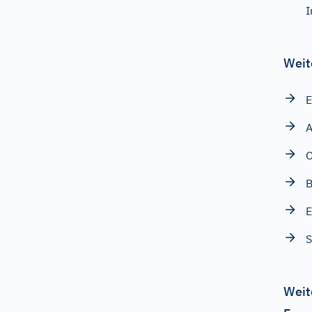
I
Weit
E
A
B
E
S
Weit