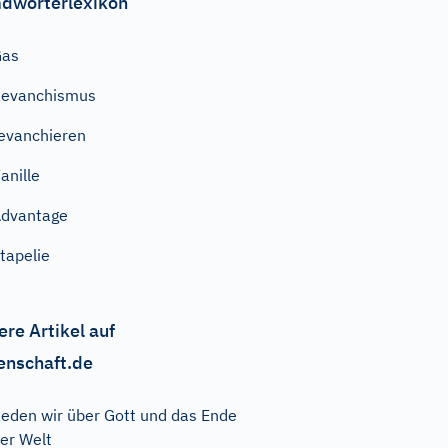
dwörterlexikon
Gas
Revanchismus
evanchieren
anille
dvantage
tapelie
ere Artikel auf
enschaft.de
eden wir über Gott und das Ende
er Welt