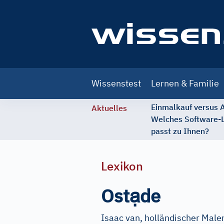
Main
Wissenstest
Lernen & Familie
navigation
Einmalkauf versus
Aktuelles
Welches Software-
passt zu Ihnen?
Lexikon
ạ
Ost
de
Isaac van, holländischer Maler