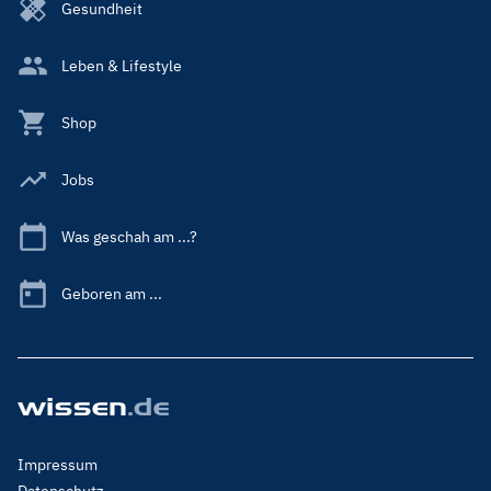
Gesundheit
Leben & Lifestyle
Shop
Jobs
Was geschah am ...?
Geboren am ...
Footer
Impressum
Menu
Datenschutz