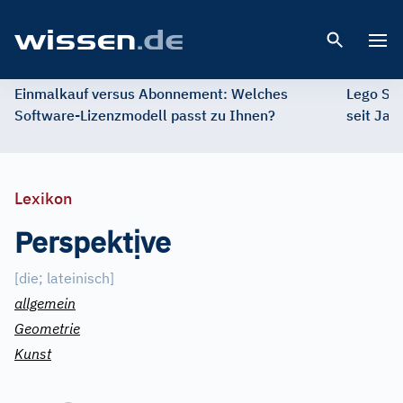
Open 
Einmalkauf versus Abonnement: Welches
Lego St
Software-Lizenzmodell passt zu Ihnen?
seit Jah
Lexikon
ị
Perspekt
ve
[
die; lateinisch
]
allgemein
Geometrie
Kunst