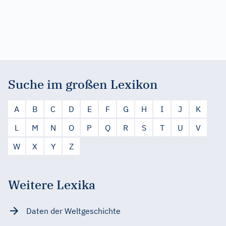
Suche im großen Lexikon
A
B
C
D
E
F
G
H
I
J
K
L
M
N
O
P
Q
R
S
T
U
V
W
X
Y
Z
Weitere Lexika
Daten der Weltgeschichte