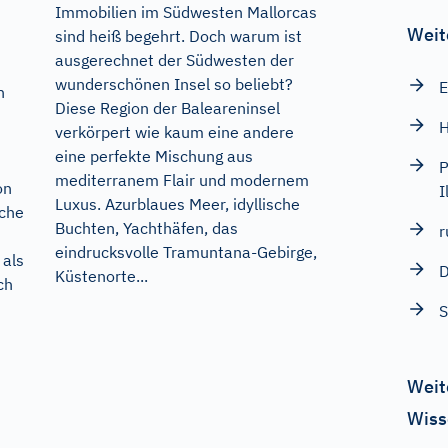
Immobilien im Südwesten Mallorcas
Weit
sind heiß begehrt. Doch warum ist
ausgerechnet der Südwesten der
wunderschönen Insel so beliebt?
E
n
Diese Region der Baleareninsel
H
verkörpert wie kaum eine andere
eine perfekte Mischung aus
P
mediterranem Flair und modernem
on
I
Luxus. Azurblaues Meer, idyllische
sche
Buchten, Yachthäfen, das
r
eindrucksvolle Tramuntana-Gebirge,
 als
D
Küstenorte...
ch
S
Weit
Wiss