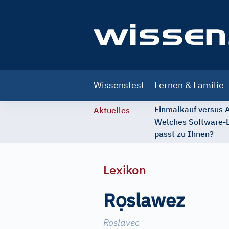
Main
Wissenstest
Lernen & Familie
navigation
Einmalkauf versus
Aktuelles
Welches Software-
passt zu Ihnen?
Lexikon
ọ
R
slawez
Roslavec