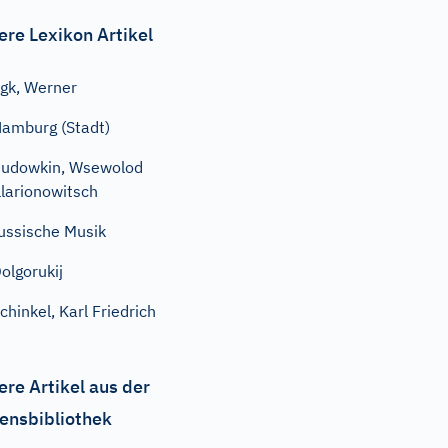
ere Lexikon Artikel
gk, Werner
amburg (Stadt)
udowkin, Wsewolod
llarionowitsch
ussische Musik
olgorukij
chinkel, Karl Friedrich
ere Artikel aus der
ensbibliothek