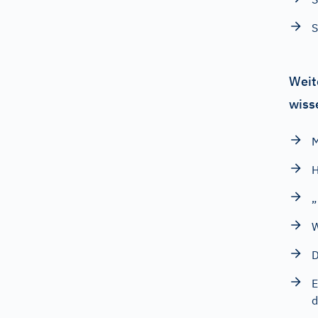
S
Weit
wiss
M
H
„
W
D
E