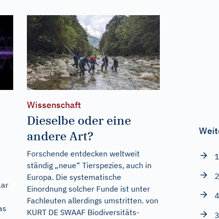
Wissenschaft
Dieselbe oder eine
Weit
andere Art?
Forschende entdecken weltweit
1
ständig „neue“ Tierspezies, auch in
2
Europa. Die systematische
aar
Einordnung solcher Funde ist unter
4
Fachleuten allerdings umstritten. von
as
KURT DE SWAAF Biodiversitäts-
3