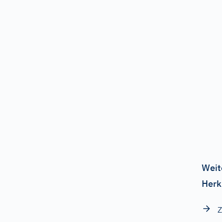
Weit
Herk
Z