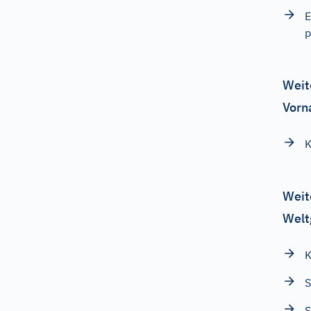
E
p
Weit
Vorn
K
Weit
Welt
K
S
S