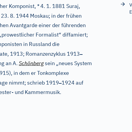
V
cher Komponist, *
4. 1. 1881 Suraj,
E
23. 8. 1944 Moskau; in der frühen
chen Avantgarde einer der führenden
„prowestlicher Formalist“ diffamiert;
mponisten in Russland die
–
nate, 1913; Romanzenzyklus 1913
ng an A.
Schönberg
sein „neues System
915), in dem er Tonkomplexe
–
lage nimmt; schrieb 1919
1924 auf
hester- und Kammermusik.