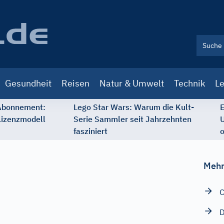
Gesundheit
Reisen
Natur & Umwelt
Technik
Le
 Abonnement:
Lego Star Wars: Warum die Kult-
E
Lizenzmodell
Serie Sammler seit Jahrzehnten
U
fasziniert
o
Mehr
C
D