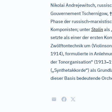
Nikolai Andrejewitsch, russis
†
Gouvernement Tschernigow,
Phase der russisch-marxistis
Komponisten; unter
Stalin
als 
setzte als einer der ersten Ko
Zwölftontechnik um (Violinso
1914), formulierte in Anlehnu
–
der Tonorganisation“ (1913
1
(„Synthetakkorde“) als Grund
dieser Basis bedeutende Orc