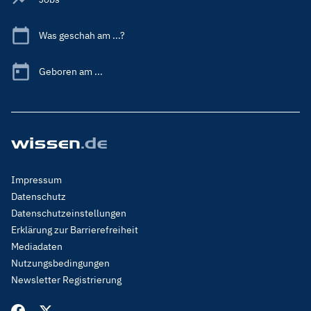
Was geschah am ...?
Geboren am ...
Footer
Impressum
Menu
Datenschutz
Legal
Datenschutzeinstellungen
Erklärung zur Barrierefreiheit
Mediadaten
Nutzungsbedingungen
Newsletter Registrierung