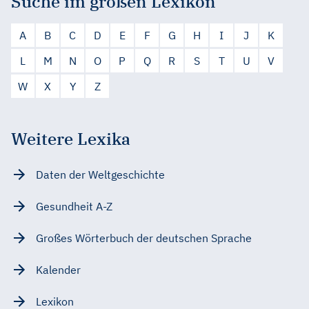
Suche im großen Lexikon
A
B
C
D
E
F
G
H
I
J
K
L
M
N
O
P
Q
R
S
T
U
V
W
X
Y
Z
Weitere Lexika
Daten der Weltgeschichte
Gesundheit A-Z
Großes Wörterbuch der deutschen Sprache
Kalender
Lexikon