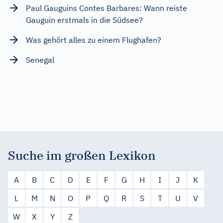
Paul Gauguins Contes Barbares: Wann reiste
Gauguin erstmals in die Südsee?
Was gehört alles zu einem Flughafen?
Senegal
Suche im großen Lexikon
A
B
C
D
E
F
G
H
I
J
K
L
M
N
O
P
Q
R
S
T
U
V
W
X
Y
Z