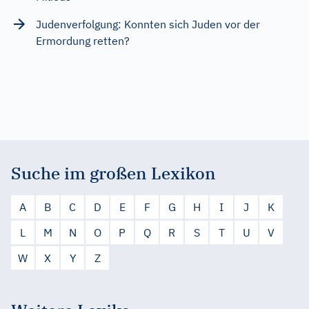
Judenverfolgung: Konnten sich Juden vor der
Ermordung retten?
Suche im großen Lexikon
A
B
C
D
E
F
G
H
I
J
K
L
M
N
O
P
Q
R
S
T
U
V
W
X
Y
Z