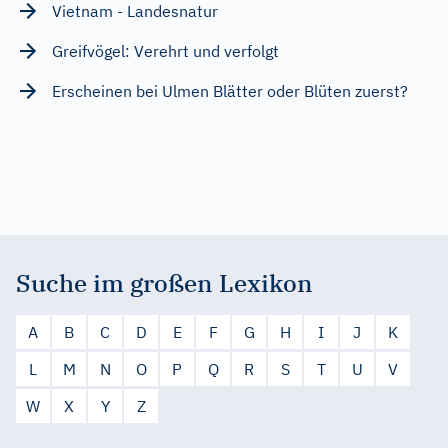
Vietnam - Landesnatur
Greifvögel: Verehrt und verfolgt
Erscheinen bei Ulmen Blätter oder Blüten zuerst?
Suche im großen Lexikon
A
B
C
D
E
F
G
H
I
J
K
L
M
N
O
P
Q
R
S
T
U
V
W
X
Y
Z