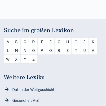
Suche im großen Lexikon
A
B
C
D
E
F
G
H
I
J
K
L
M
N
O
P
Q
R
S
T
U
V
W
X
Y
Z
Weitere Lexika
Daten der Weltgeschichte
Gesundheit A-Z