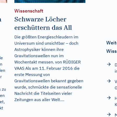
Wissenschaft
n
Schwarze Löcher
erschüttern das All
Die größten Energieschleudern im
Weit
Universum sind unsichtbar – doch
Astrophysiker können ihre
Wiss
Gravitationswellen nun im
de
Wochentakt messen. von RÜDIGER
in
D
VAAS Als am 11. Februar 2016 die
den
i
erste Messung von
r
Gravitationswellen bekannt gegeben
V
wurde, schmückte die sensationelle
G
 zu
Nachricht die Titelseiten vieler
nen
H
Zeitungen aus aller Welt....
et,
K
kt
M