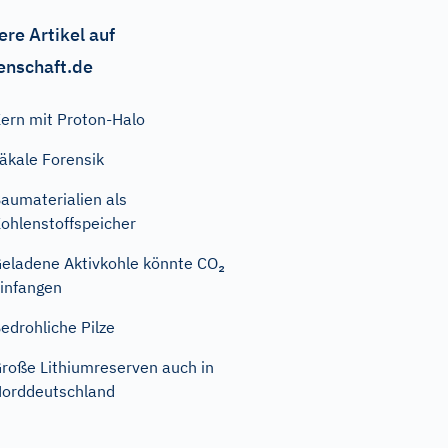
ere Artikel auf
enschaft.de
ern mit Proton-Halo
äkale Forensik
aumaterialien als
ohlenstoffspeicher
eladene Aktivkohle könnte CO₂
infangen
edrohliche Pilze
roße Lithiumreserven auch in
orddeutschland