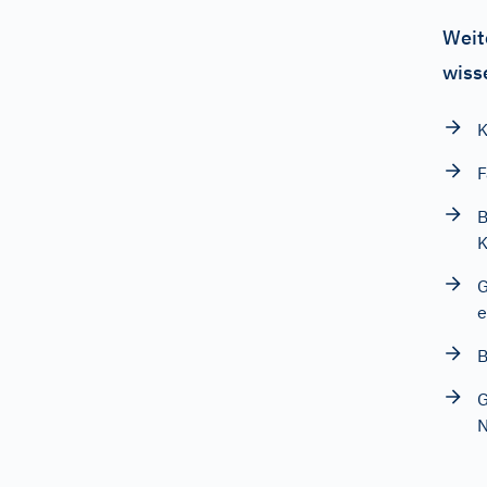
Weit
wiss
K
F
B
K
G
e
B
G
N