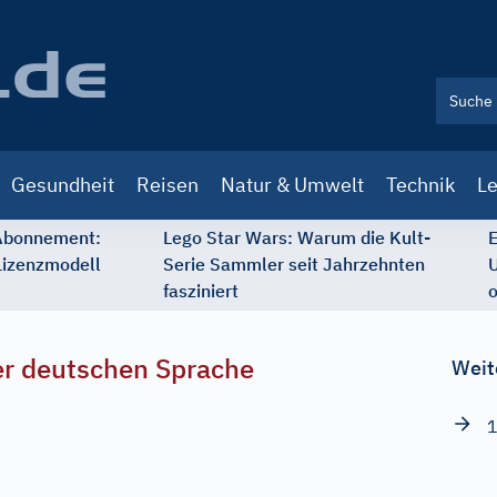
Gesundheit
Reisen
Natur & Umwelt
Technik
Le
 Abonnement:
Lego Star Wars: Warum die Kult-
E
Lizenzmodell
Serie Sammler seit Jahrzehnten
U
fasziniert
o
r deutschen Sprache
Weit
1