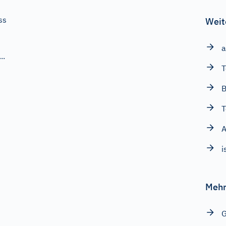
ss
Weit
a
..
T
B
T
A
i
Mehr
G