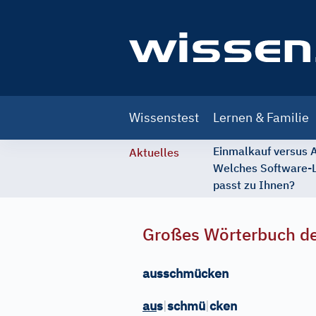
Main
Wissenstest
Lernen & Familie
navigation
Einmalkauf versus
Aktuelles
Welches Software-
passt zu Ihnen?
Großes Wörterbuch de
ausschmücken
au
s
|
schmü
|
cken