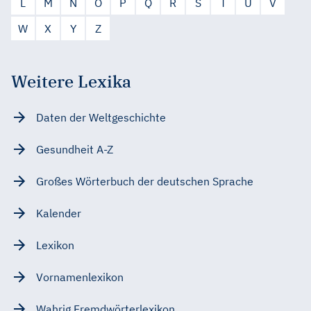
L
M
N
O
P
Q
R
S
T
U
V
W
X
Y
Z
Weitere Lexika
Daten der Weltgeschichte
Gesundheit A-Z
Großes Wörterbuch der deutschen Sprache
Kalender
Lexikon
Vornamenlexikon
Wahrig Fremdwörterlexikon