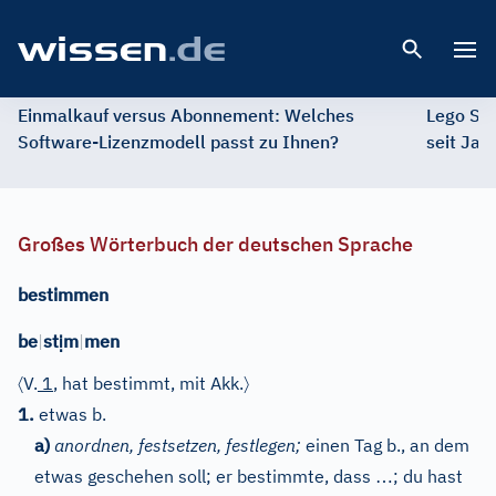
Open 
Einmalkauf versus Abonnement: Welches
Lego St
Software-Lizenzmodell passt zu Ihnen?
seit Jah
Großes Wörterbuch der deutschen Sprache
bestimmen
ị
be
|
st
m
|
men
〈
〉
V.
1
, hat bestimmt, mit Akk.
1.
etwas b.
a)
anordnen, festsetzen, festlegen;
einen Tag b., an dem
…
etwas geschehen soll; er bestimmte, dass
; du hast