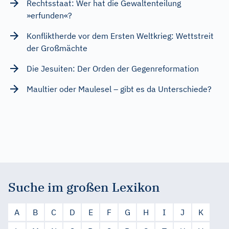
Rechtsstaat: Wer hat die Gewaltenteilung
»erfunden«?
Konfliktherde vor dem Ersten Weltkrieg: Wettstreit
der Großmächte
Die Jesuiten: Der Orden der Gegenreformation
Maultier oder Maulesel – gibt es da Unterschiede?
Suche im großen Lexikon
A
B
C
D
E
F
G
H
I
J
K