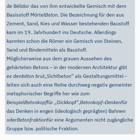
de Bélidor das von ihm entwickelte Gemisch mit dem
Basisstoff Mörtel
Beton
. Die Bezeichnung für den aus
Zement, Sand, Kies und Wasser bestehenden Baustoff
kam im 19. Jahrhundert ins Deutsche. Allerdings
kannten schon die Römer ein Gemisch von Steinen,
Sand und Bindemitteln als Baustoff.
Möglicherweise aus dem grauen Aussehen des
–
gehärteten Betons
in der modernen Architektur gibt
–
es den
béton brut
„Sichtbeton“ als Gestaltungsmittel
leiten sich auch eine Reihe durchweg negativ gemeinter
metaphorischer Begriffe her wie zum
–
Beispiel
Betonkopf
für „Dickkopf“,
Betonkopf
Denken
für
das Denken in engen (ideologisch geprägten) Bahnen
oder
Betonfraktion
für eine Argumenten nicht zugängliche
Gruppe bzw. politische Fraktion.