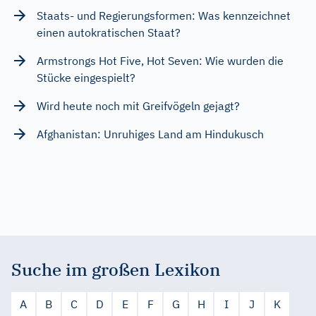
Staats- und Regierungsformen: Was kennzeichnet
einen autokratischen Staat?
Armstrongs Hot Five, Hot Seven: Wie wurden die
Stücke eingespielt?
Wird heute noch mit Greifvögeln gejagt?
Afghanistan: Unruhiges Land am Hindukusch
Suche im großen Lexikon
A
B
C
D
E
F
G
H
I
J
K