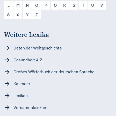
L
M
N
O
P
Q
R
S
T
U
V
W
X
Y
Z
Weitere Lexika
Daten der Weltgeschichte
Gesundheit A-Z
Großes Wörterbuch der deutschen Sprache
Kalender
Lexikon
Vornamenlexikon