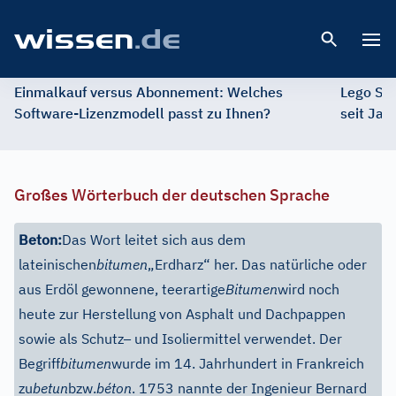
Open 
Einmalkauf versus Abonnement: Welches
Lego St
Software-Lizenzmodell passt zu Ihnen?
seit Jah
Großes Wörterbuch der deutschen Sprache
Beton:
Das Wort leitet sich aus dem
lateinischen
bitumen
„Erdharz“ her. Das natürliche oder
aus Erdöl gewonnene, teerartige
Bitumen
wird noch
heute zur Herstellung von Asphalt und Dachpappen
–
sowie als Schutz
und Isoliermittel verwendet. Der
Begriff
bitumen
wurde im 14. Jahrhundert in Frankreich
zu
betun
bzw.
béton
. 1753 nannte der Ingenieur Bernard