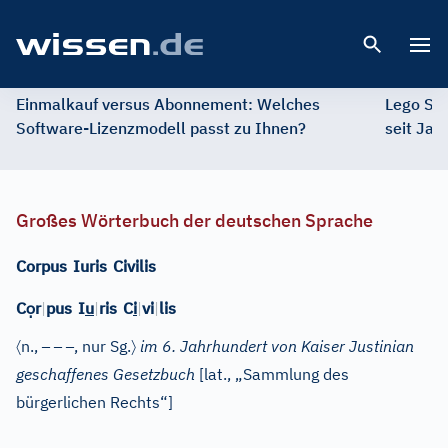
Open 
Einmalkauf versus Abonnement: Welches
Lego St
Software-Lizenzmodell passt zu Ihnen?
seit Jah
Großes Wörterbuch der deutschen Sprache
Corpus
Iuris
Civilis
ọ
C
r
|
pus
I
u
|
ris
C
i
|
vi
|
lis
〈
–
–
–
〉
n.
,
, nur Sg.
im 6. Jahrhundert von Kaiser Justinian
geschaffenes Gesetzbuch
[
lat.
, „Sammlung des
bürgerlichen Rechts“]