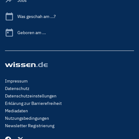
Jobs
Was geschah am ...?
Geboren am ...
Footer
Impressum
Menu
Datenschutz
Legal
Datenschutzeinstellungen
Erklärung zur Barrierefreiheit
Mediadaten
Nutzungsbedingungen
Newsletter Registrierung