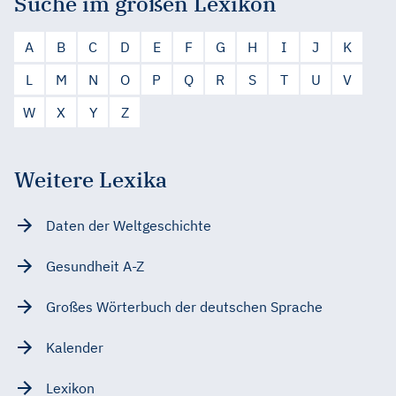
Suche im großen Lexikon
A
B
C
D
E
F
G
H
I
J
K
L
M
N
O
P
Q
R
S
T
U
V
W
X
Y
Z
Weitere Lexika
Daten der Weltgeschichte
Gesundheit A-Z
Großes Wörterbuch der deutschen Sprache
Kalender
Lexikon