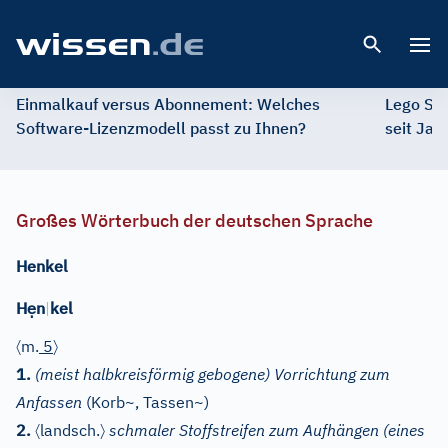
Open 
Einmalkauf versus Abonnement: Welches
Lego St
Software-Lizenzmodell passt zu Ihnen?
seit Jah
Großes Wörterbuch der deutschen Sprache
Henkel
ẹ
H
n
|
kel
〈
〉
m.
5
1.
(meist halbkreisförmig gebogene) Vorrichtung zum
Anfassen
(Korb~, Tassen~)
〈
〉
2.
landsch.
schmaler Stoffstreifen zum Aufhängen (eines