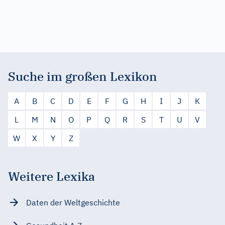
Suche im großen Lexikon
A
B
C
D
E
F
G
H
I
J
K
L
M
N
O
P
Q
R
S
T
U
V
W
X
Y
Z
Weitere Lexika
Daten der Weltgeschichte