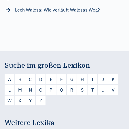
Lech Walesa: Wie verläuft Walesas Weg?
Suche im großen Lexikon
A
B
C
D
E
F
G
H
I
J
K
L
M
N
O
P
Q
R
S
T
U
V
W
X
Y
Z
Weitere Lexika