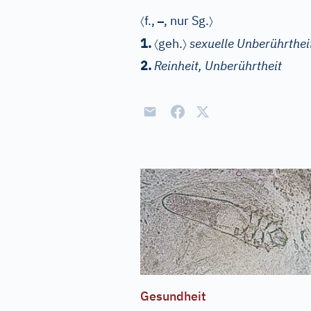
〈
–
〉
f.
,
, nur Sg.
〈
〉
1.
geh.
sexuelle Unberührthei
2.
Reinheit, Unberührtheit
Gesundheit