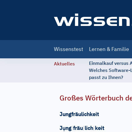
Main
Wissenstest
Lernen & Familie
navigation
Einmalkauf versus
Aktuelles
Welches Software-
passt zu Ihnen?
Großes Wörterbuch de
Jungfräulichkeit
ụ
J
ng
|
fräu
|
lich
|
keit