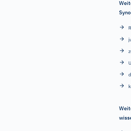
Weit
Syno
R
j
z
U
d
k
Weit
wiss