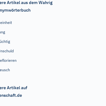
ere Artikel aus dem Wahrig
nymwörterbuch
einheit
ung
üchtig
nschuld
eflorieren
eusch
ere Artikel auf
enschaft.de