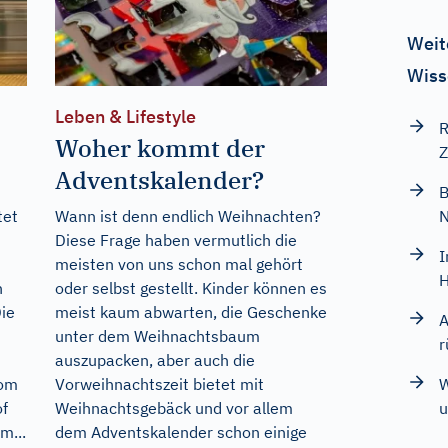
Weit
Wiss
Leben & Lifestyle
R
Woher kommt der
Z
Adventskalender?
B
tet
Wann ist denn endlich Weihnachten?
Diese Frage haben vermutlich die
I
meisten von uns schon mal gehört
H
n
oder selbst gestellt. Kinder können es
ie
meist kaum abwarten, die Geschenke
A
unter dem Weihnachtsbaum
r
auszupacken, aber auch die
W
vom
Vorweihnachtszeit bietet mit
u
of
Weihnachtsgebäck und vor allem
m...
dem Adventskalender schon einige