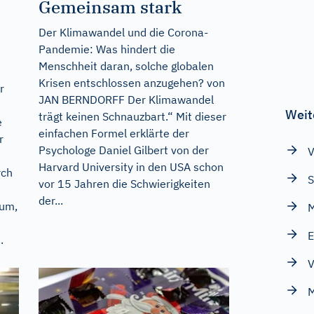
Gemeinsam stark
Der Klimawandel und die Corona-
Pandemie: Was hindert die
Menschheit daran, solche globalen
Krisen entschlossen anzugehen? von
r
JAN BERNDORFF Der Klimawandel
Weit
trägt keinen Schnauzbart.“ Mit dieser
e
einfachen Formel erklärte der
r
Psychologe Daniel Gilbert von der
V
Harvard University in den USA schon
rch
S
vor 15 Jahren die Schwierigkeiten
der...
rum,
M
E
.
V
M