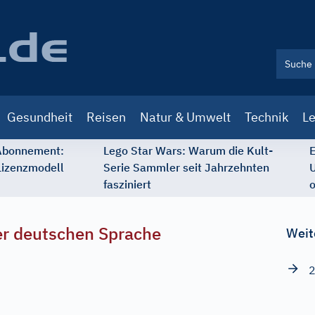
Gesundheit
Reisen
Natur & Umwelt
Technik
Le
 Abonnement:
Lego Star Wars: Warum die Kult-
E
Lizenzmodell
Serie Sammler seit Jahrzehnten
U
fasziniert
o
r deutschen Sprache
Weit
2