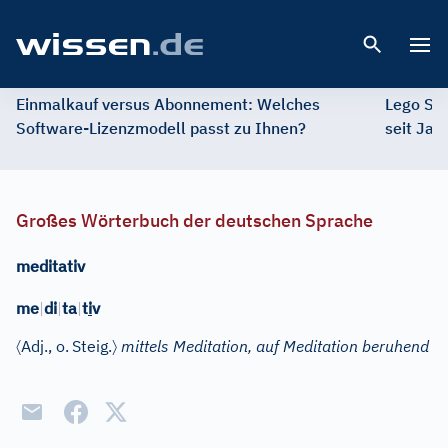
Open 
Einmalkauf versus Abonnement: Welches
Lego St
Software-Lizenzmodell passt zu Ihnen?
seit Jah
Großes Wörterbuch der deutschen Sprache
meditativ
me
|
di
|
ta
|
t
i
v
〈
〉
Adj.
, o.
Steig.
mittels Meditation, auf Meditation beruhend