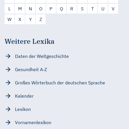
L
M
N
O
P
Q
R
S
T
U
V
W
X
Y
Z
Weitere Lexika
Daten der Weltgeschichte
Gesundheit A-Z
Großes Wörterbuch der deutschen Sprache
Kalender
Lexikon
Vornamenlexikon