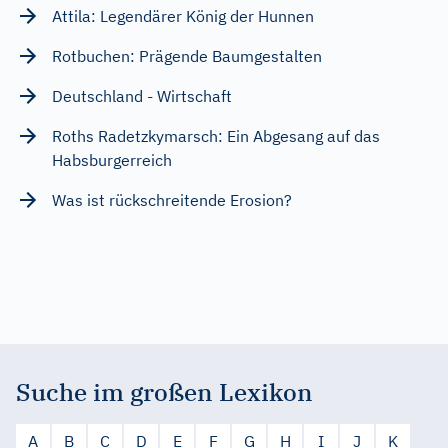
Attila: Legendärer König der Hunnen
Rotbuchen: Prägende Baumgestalten
Deutschland - Wirtschaft
Roths Radetzkymarsch: Ein Abgesang auf das
Habsburgerreich
Was ist rückschreitende Erosion?
Suche im großen Lexikon
A
B
C
D
E
F
G
H
I
J
K