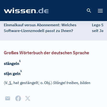
Open 
Einmalkauf versus Abonnement: Welches
Lego St
Software-Lizenzmodell passt zu Ihnen?
seit Jah
Großes Wörterbuch der deutschen Sprache
1
stängeln
1
ạ̈
st
n
|
geln
〈
〉
V.
1
, hat gestängelt; o.
Obj.
Stängel treiben, bilden