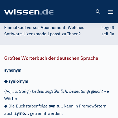
Open 
Einmalkauf versus Abonnement: Welches
Lego St
Software-Lizenzmodell passt zu Ihnen?
seit Jah
Großes Wörterbuch der deutschen Sprache
synonym
◆
syn
|
o
|
n
y
m
〈
〉
Adj.
, o.
Steig.
bedeutungsähnlich, bedeutungsgleich;
~e
Wörter
…
◆
Die Buchstabenfolge
syn
|
o
kann in Fremdwörtern
…
auch
sy
|
no
getrennt werden.