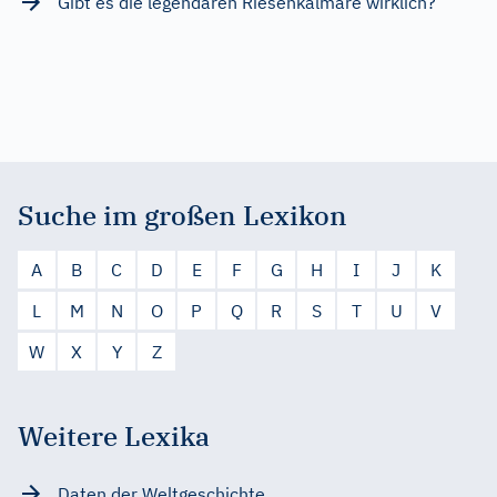
Gibt es die legendären Riesenkalmare wirklich?
Suche im großen Lexikon
A
B
C
D
E
F
G
H
I
J
K
L
M
N
O
P
Q
R
S
T
U
V
W
X
Y
Z
Weitere Lexika
Daten der Weltgeschichte