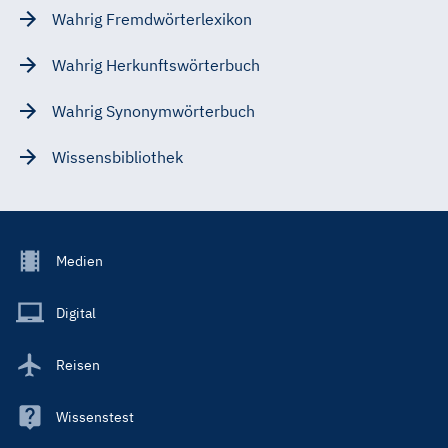
Wahrig Fremdwörterlexikon
Wahrig Herkunftswörterbuch
Wahrig Synonymwörterbuch
Wissensbibliothek
Footer
Medien
Menu
Main
Digital
Reisen
Wissenstest