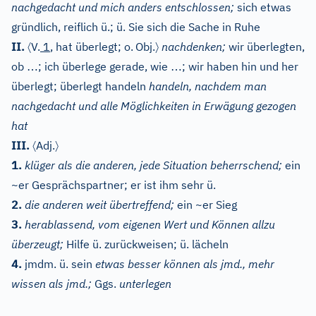
nachgedacht und mich anders entschlossen;
sich etwas
gründlich, reiflich ü.; ü. Sie sich die Sache in Ruhe
〈
〉
II.
V.
1
, hat überlegt; o.
Obj.
nachdenken;
wir überlegten,
…
…
ob
; ich überlege gerade, wie
; wir haben hin und her
überlegt; überlegt handeln
handeln, nachdem man
nachgedacht und alle Möglichkeiten in Erwägung gezogen
hat
〈
〉
III.
Adj.
1.
klüger als die anderen, jede Situation beherrschend;
ein
~er Gesprächspartner; er ist ihm sehr ü.
2.
die anderen weit übertreffend;
ein ~er Sieg
3.
herablassend, vom eigenen Wert und Können allzu
überzeugt;
Hilfe ü. zurückweisen; ü. lächeln
4.
jmdm. ü. sein
etwas besser können als jmd., mehr
wissen als jmd.;
Ggs.
unterlegen