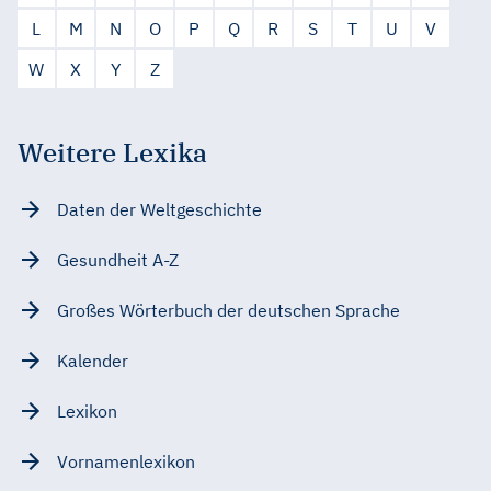
L
M
N
O
P
Q
R
S
T
U
V
W
X
Y
Z
Weitere Lexika
Daten der Weltgeschichte
Gesundheit A-Z
Großes Wörterbuch der deutschen Sprache
Kalender
Lexikon
Vornamenlexikon