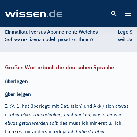
Open 
Einmalkauf versus Abonnement: Welches
Lego St
Software-Lizenzmodell passt zu Ihnen?
seit Jah
Großes Wörterbuch der deutschen Sprache
überlegen
ü
ber
|
le
|
gen
〈
〉
I.
V.
1
, hat überlegt; mit Dat. (sich) und Akk.
sich etwas
ü.
über etwas nachdenken, nachdenken, was oder wie
etwas getan werden soll;
das muss ich mir erst ü.; ich
habe es mir anders überlegt
ich habe darüber