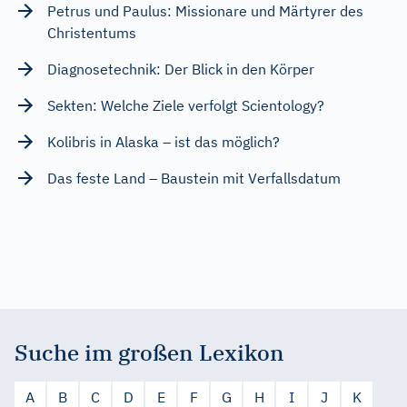
Petrus und Paulus: Missionare und Märtyrer des
Christentums
Diagnosetechnik: Der Blick in den Körper
Sekten: Welche Ziele verfolgt Scientology?
Kolibris in Alaska – ist das möglich?
Das feste Land – Baustein mit Verfallsdatum
Suche im großen Lexikon
A
B
C
D
E
F
G
H
I
J
K