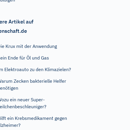
ere Artikel auf
enschaft.de
ie Krux mit der Anwendung
ein Ende für Öl und Gas
m Elektroauto zu den Klimazielen?
arum Zecken bakterielle Helfer
enötigen
ozu ein neuer Super-
eilchenbeschleuniger?
ilft ein Krebsmedikament gegen
lzheimer?