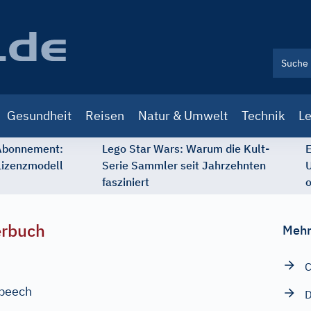
Gesundheit
Reisen
Natur & Umwelt
Technik
Le
 Abonnement:
Lego Star Wars: Warum die Kult-
E
Lizenzmodell
Serie Sammler seit Jahrzehnten
U
fasziniert
o
erbuch
Mehr
C
peech
D