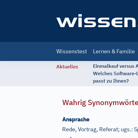
Main
Wissenstest
Lernen & Familie
navigation
Einmalkauf versus
Aktuelles
Welches Software-
passt zu Ihnen?
Wahrig Synonymwört
Ansprache
Rede, Vortrag, Referat
;
ugs.:
S