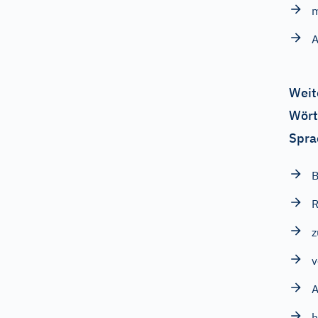
m
A
Weit
Wört
Spra
v
h