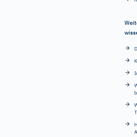
Weit
wiss
D
K
I
W
b
W
T
H
A