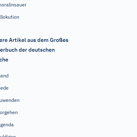
oralinsauer
llokution
ere Artikel aus dem Großes
erbuch der deutschen
che
Band
Rede
zuwenden
orgehen
Agenda
uldigen