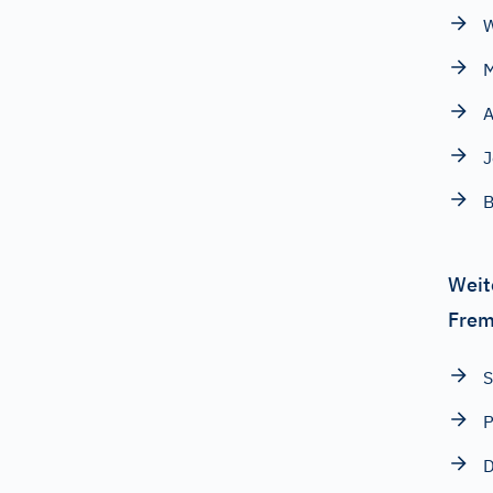
W
M
A
J
B
Weit
Frem
P
D