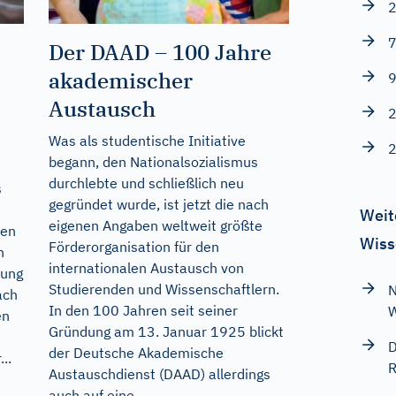
2
7
Der DAAD – 100 Jahre
akademischer
9
Austausch
2
Was als studentische Initiative
2
begann, den Nationalsozialismus
durchlebte und schließlich neu
s
gegründet wurde, ist jetzt die nach
Weit
eigenen Angaben weltweit größte
sen
Wiss
Förderorganisation für den
n
internationalen Austausch von
rung
Studierenden und Wissenschaftlern.
N
ach
In den 100 Jahren seit seiner
W
en
Gründung am 13. Januar 1925 blickt
D
der Deutsche Akademische
..
R
Austauschdienst (DAAD) allerdings
auch auf eine...