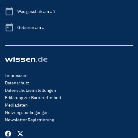
Was geschah am ...?
Geboren am ...
Footer
Impressum
Menu
Datenschutz
Legal
Datenschutzeinstellungen
Erklärung zur Barrierefreiheit
Mediadaten
Nutzungsbedingungen
Newsletter Registrierung