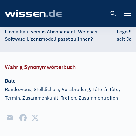
Open 
Einmalkauf versus Abonnement: Welches
Lego St
Software-Lizenzmodell passt zu Ihnen?
seit Jah
Wahrig Synonymwörterbuch
Date
–
–
Rendezvous, Stelldichein, Verabredung, Tête
à
tête,
Termin, Zusammenkunft, Treffen, Zusammentreffen