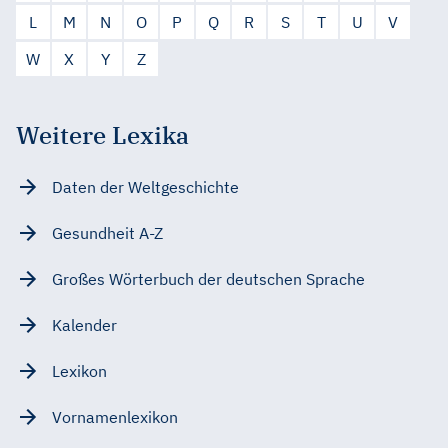
L
M
N
O
P
Q
R
S
T
U
V
W
X
Y
Z
Weitere Lexika
Daten der Weltgeschichte
Gesundheit A-Z
Großes Wörterbuch der deutschen Sprache
Kalender
Lexikon
Vornamenlexikon