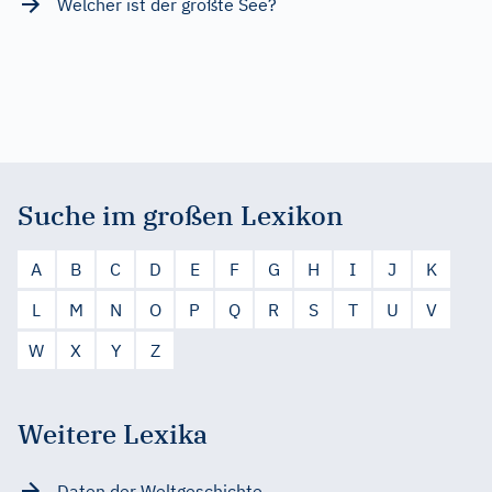
Welcher ist der größte See?
Suche im großen Lexikon
A
B
C
D
E
F
G
H
I
J
K
L
M
N
O
P
Q
R
S
T
U
V
W
X
Y
Z
Weitere Lexika
Daten der Weltgeschichte