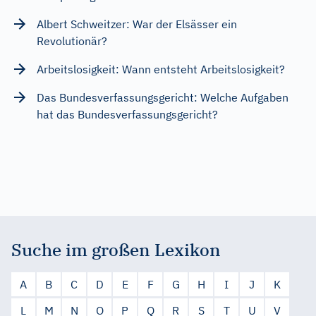
Albert Schweitzer: War der Elsässer ein
Revolutionär?
Arbeitslosigkeit: Wann entsteht Arbeitslosigkeit?
Das Bundesverfassungsgericht: Welche Aufgaben
hat das Bundesverfassungsgericht?
Suche im großen Lexikon
A
B
C
D
E
F
G
H
I
J
K
L
M
N
O
P
Q
R
S
T
U
V