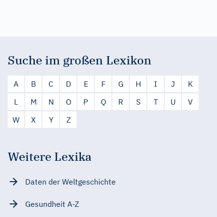
Suche im großen Lexikon
A
B
C
D
E
F
G
H
I
J
K
L
M
N
O
P
Q
R
S
T
U
V
W
X
Y
Z
Weitere Lexika
Daten der Weltgeschichte
Gesundheit A-Z