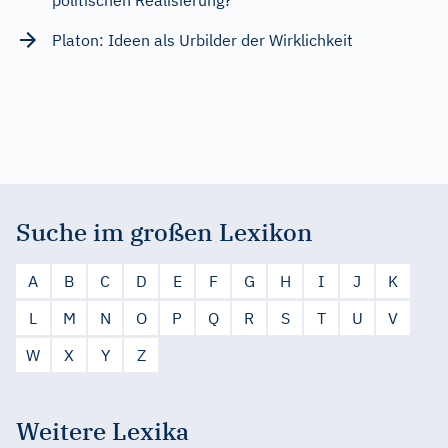
Platon: Ideen als Urbilder der Wirklichkeit
Suche im großen Lexikon
A
B
C
D
E
F
G
H
I
J
K
L
M
N
O
P
Q
R
S
T
U
V
W
X
Y
Z
Weitere Lexika