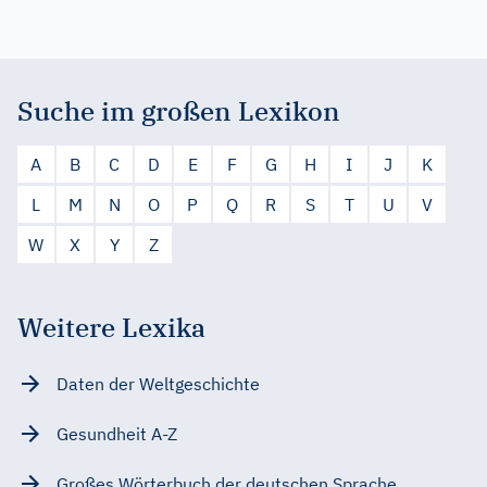
Suche im großen Lexikon
A
B
C
D
E
F
G
H
I
J
K
L
M
N
O
P
Q
R
S
T
U
V
W
X
Y
Z
Weitere Lexika
Daten der Weltgeschichte
Gesundheit A-Z
Großes Wörterbuch der deutschen Sprache