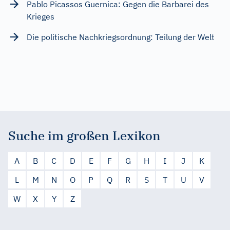
Pablo Picassos Guernica: Gegen die Barbarei des
Krieges
Die politische Nachkriegsordnung: Teilung der Welt
Suche im großen Lexikon
A
B
C
D
E
F
G
H
I
J
K
L
M
N
O
P
Q
R
S
T
U
V
W
X
Y
Z