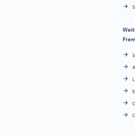
S
Weit
Frem
I
A
L
E
O
O