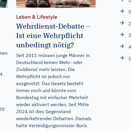
2
5
Leben & Lifestyle
2
Wehrdienst-Debatte –
Ist eine Wehrpflicht
2
unbedingt nötig?
4
nnen
Seit 2011 müssen junge Männer in
1
Deutschland keinen Wehr- oder
Zivildienst mehr leisten. Die
EN
Wehrpflicht ist jedoch nur
ausgesetzt: Das Gesetz besteht
n
immer noch und könnte vom
Bundestag mit einfacher Mehrheit
wieder aktiviert werden. Seit Mitte
20
2024 ist dies Gegenstand
wiederkehrender Debatten. Damals
hatte Verteidigungsminister Boris