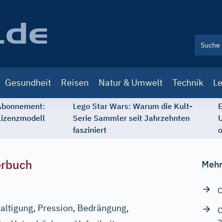
Gesundheit
Reisen
Natur & Umwelt
Technik
Le
 Abonnement:
Lego Star Wars: Warum die Kult-
E
Lizenzmodell
Serie Sammler seit Jahrzehnten
U
fasziniert
o
erbuch
Mehr
C
altigung, Pression, Bedrängung,
C