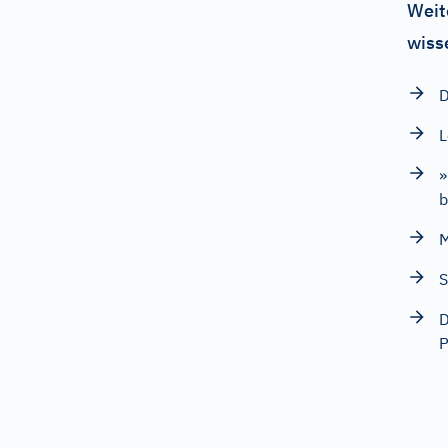
Weit
wiss
D
L
»
b
M
S
P