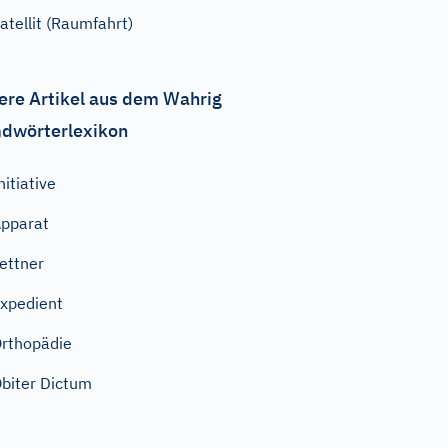
atellit (Raumfahrt)
ere Artikel aus dem Wahrig
dwörterlexikon
nitiative
pparat
ettner
xpedient
rthopädie
biter Dictum