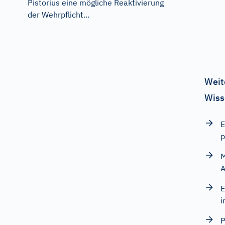
Pistorius eine mögliche Reaktivierung
der Wehrpflicht...
Weit
Wiss
E
p
M
A
E
i
P