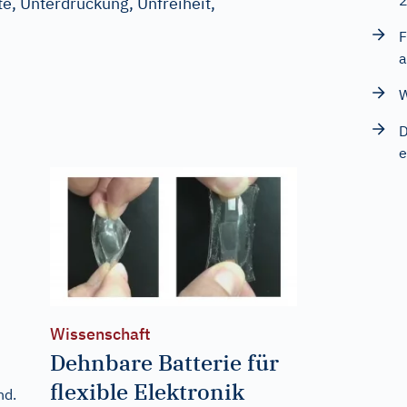
e, Unterdrückung, Unfreiheit,
F
a
W
D
e
Wissenschaft
Dehnbare Batterie für
flexible Elektronik
nd.