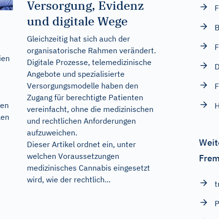
Versorgung, Evidenz
F
und digitale Wege
B
Gleichzeitig hat sich auch der
F
organisatorische Rahmen verändert.
ien
Digitale Prozesse, telemedizinische
Angebote und spezialisierte
Versorgungsmodelle haben den
F
Zugang für berechtigte Patienten
len
vereinfacht, ohne die medizinischen
len
und rechtlichen Anforderungen
aufzuweichen.
Weit
Dieser Artikel ordnet ein, unter
s
welchen Voraussetzungen
Frem
medizinisches Cannabis eingesetzt
wird, wie der rechtlich...
t
P