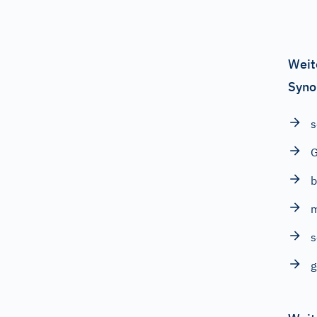
Weit
Syno
s
G
b
m
s
g