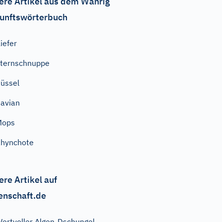
ere Artikel aus dem Wahrig
unftswörterbuch
iefer
ternschnuppe
üssel
avian
Mops
hynchote
ere Artikel auf
enschaft.de
ertvoller Algen-Dschungel