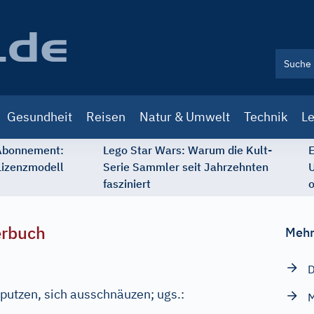
Gesundheit
Reisen
Natur & Umwelt
Technik
Le
 Abonnement:
Lego Star Wars: Warum die Kult-
E
Lizenzmodell
Serie Sammler seit Jahrzehnten
U
fasziniert
o
erbuch
Mehr
D
 putzen, sich ausschnäuzen
;
ugs.:
M