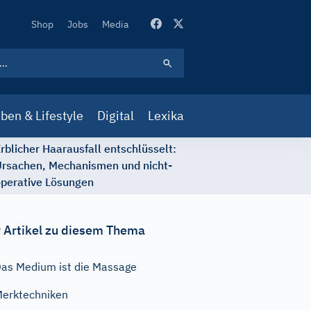
Secondary
Shop
Jobs
Media
Navigation
ben & Lifestyle
Digital
Lexika
rblicher Haarausfall entschlüsselt:
rsachen, Mechanismen und nicht-
perative Lösungen
 Artikel zu diesem Thema
as Medium ist die Massage
erktechniken