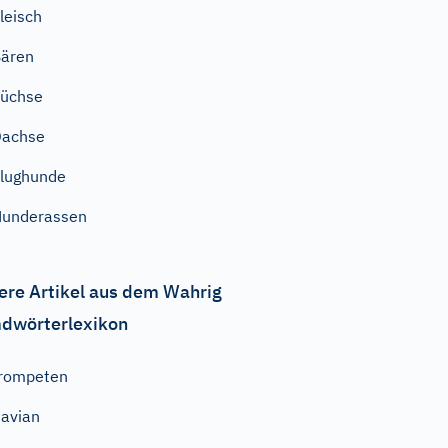
leisch
ären
üchse
Dachse
lughunde
Hunderassen
ere Artikel aus dem Wahrig
dwörterlexikon
rompeten
avian