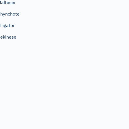
alteser
hynchote
lligator
ekinese