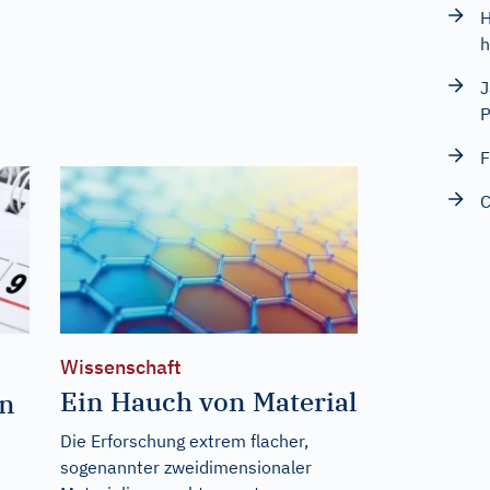
H
h
J
P
F
C
Wissenschaft
Ein Hauch von Material
on
Die Erforschung extrem flacher,
sogenannter zweidimensionaler