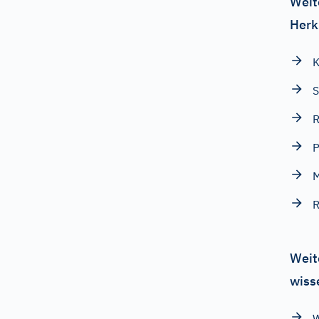
Weit
Herk
K
S
R
P
R
Weit
wiss
W