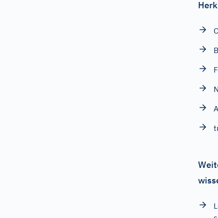
Herk
C
B
N
A
t
Weit
wiss
L
s