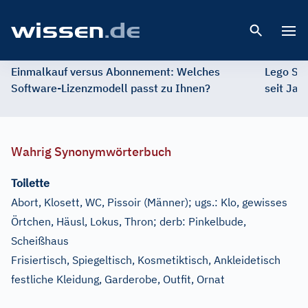
Open 
Einmalkauf versus Abonnement: Welches
Lego St
Software-Lizenzmodell passt zu Ihnen?
seit Jah
Wahrig Synonymwörterbuch
Toilette
Abort, Klosett, WC, Pissoir
(Männer)
;
ugs.:
Klo, gewisses
Örtchen, Häusl, Lokus, Thron
;
derb:
Pinkelbude,
Scheißhaus
Frisiertisch, Spiegeltisch, Kosmetiktisch, Ankleidetisch
festliche Kleidung, Garderobe, Outfit, Ornat