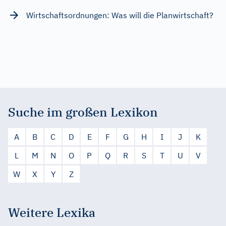
Wirtschaftsordnungen: Was will die Planwirtschaft?
Suche im großen Lexikon
A
B
C
D
E
F
G
H
I
J
K
L
M
N
O
P
Q
R
S
T
U
V
W
X
Y
Z
Weitere Lexika