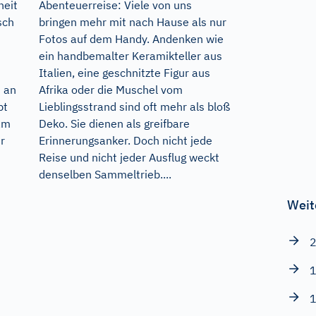
heit
Abenteuerreise: Viele von uns
sch
bringen mehr mit nach Hause als nur
Fotos auf dem Handy. Andenken wie
ein handbemalter Keramikteller aus
Italien, eine geschnitzte Figur aus
t an
Afrika oder die Muschel vom
bt
Lieblingsstrand sind oft mehr als bloß
am
Deko. Sie dienen als greifbare
r
Erinnerungsanker. Doch nicht jede
Reise und nicht jeder Ausflug weckt
denselben Sammeltrieb....
Weit
2
1
1