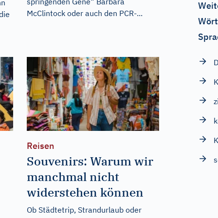
springenden Gene“ Barbara
nn
Weit
McClintock oder auch den PCR-...
die
Wört
Spra
D
K
z
K
Reisen
Souvenirs: Warum wir
s
manchmal nicht
widerstehen können
Ob Städtetrip, Strandurlaub oder