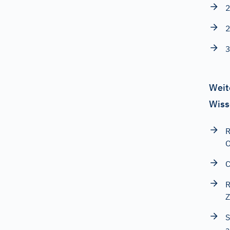
2
2
3
Weit
Wiss
R
O
C
R
Z
S
a