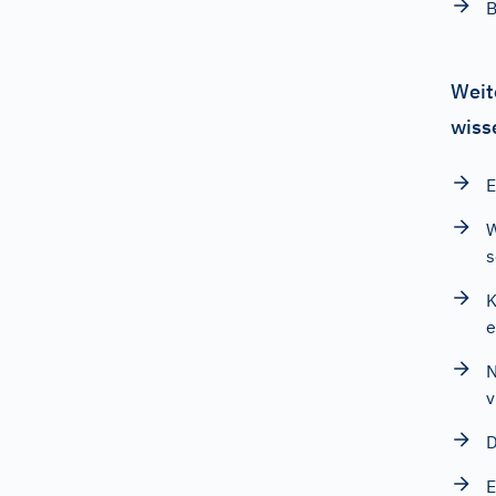
B
Weit
wiss
E
W
s
K
e
N
v
D
E