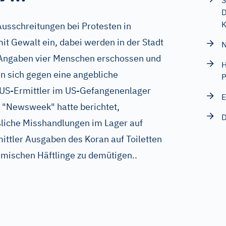
S
D
K
Ausschreitungen bei Protesten in
mit Gewalt ein, dabei werden in der Stadt
N
n Angaben vier Menschen erschossen und
H
ten sich gegen eine angebliche
P
 US-Ermittler im US-Gefangenenlager
E
"Newsweek" hatte berichtet,
D
iche Misshandlungen im Lager auf
ittler Ausgaben des Koran auf Toiletten
imischen Häftlinge zu demütigen..