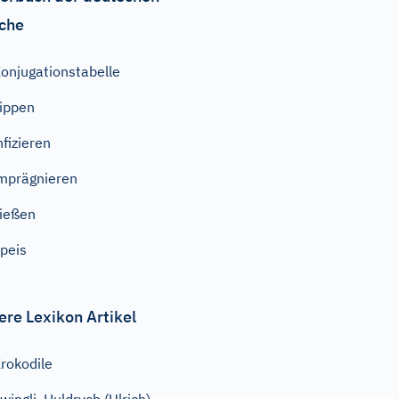
che
onjugationstabelle
ippen
nfizieren
mprägnieren
ießen
peis
ere Lexikon Artikel
rokodile