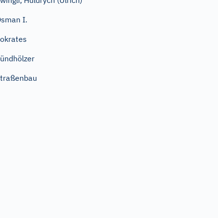
wingli, Huldrych (Ulrich)
sman I.
okrates
ündhölzer
traßenbau