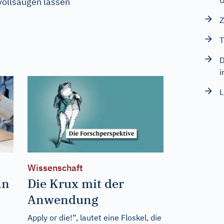
U
vollsaugen lassen
Z
T
D
i
L
Wissenschaft
nn
Die Krux mit der
Anwendung
Apply or die!“, lautet eine Floskel, die