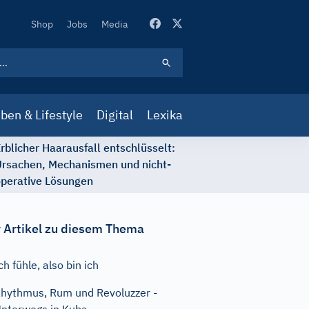
Secondary
Shop
Jobs
Media
Navigation
ben & Lifestyle
Digital
Lexika
rblicher Haarausfall entschlüsselt:
rsachen, Mechanismen und nicht-
perative Lösungen
 Artikel zu diesem Thema
ch fühle, also bin ich
hythmus, Rum und Revoluzzer -