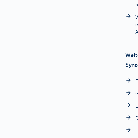
b
V
e
A
Weit
Syno
E
G
E
D
i