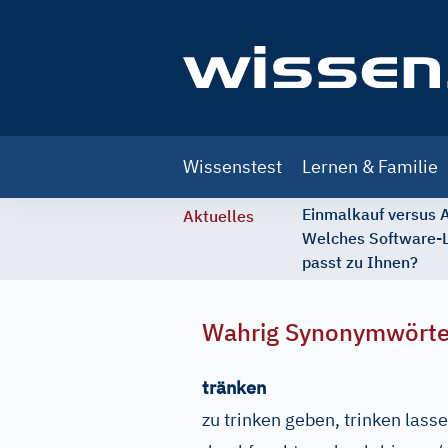
Main
Wissenstest
Lernen & Familie
navigation
Einmalkauf versus
Aktuelles
Welches Software-
passt zu Ihnen?
Wahrig Synonymwört
tränken
zu trinken geben, trinken lass