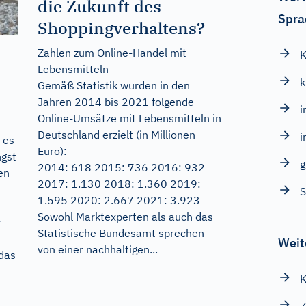
die Zukunft des
Spra
Shoppingverhaltens?
Zahlen zum Online-Handel mit
K
Lebensmitteln
k
Gemäß Statistik wurden in den
Jahren 2014 bis 2021 folgende
i
Online-Umsätze mit Lebensmitteln in
Deutschland erzielt (in Millionen
i
 es
Euro):
ngst
g
2014: 618 2015: 736 2016: 932
en
2017: 1.130 2018: 1.360 2019:
S
1.595 2020: 2.667 2021: 3.923
Sowohl Marktexperten als auch das
r
Statistische Bundesamt sprechen
Weit
von einer nachhaltigen...
das
K