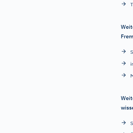
T
Weit
Frem
S
i
M
Weit
wiss
S