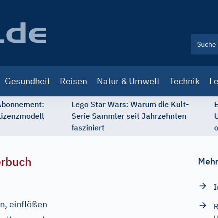
Gesundheit
Reisen
Natur & Umwelt
Technik
Le
 Abonnement:
Lego Star Wars: Warum die Kult-
E
Lizenzmodell
Serie Sammler seit Jahrzehnten
U
fasziniert
o
erbuch
Mehr
I
en, einflößen
R