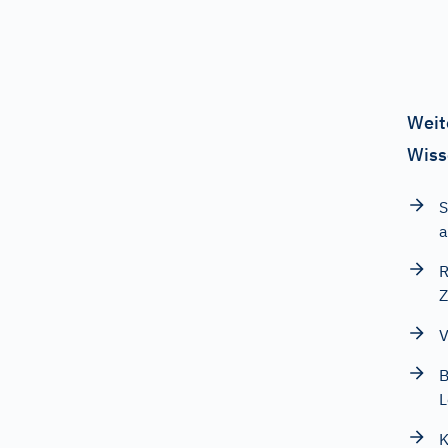
Weit
Wiss
S
a
R
Z
V
B
L
K