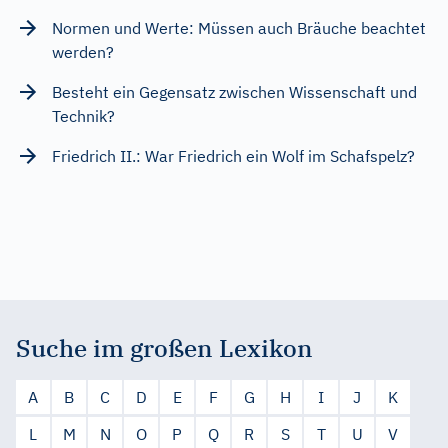
Normen und Werte: Müssen auch Bräuche beachtet
werden?
Besteht ein Gegensatz zwischen Wissenschaft und
Technik?
Friedrich II.: War Friedrich ein Wolf im Schafspelz?
Suche im großen Lexikon
A
B
C
D
E
F
G
H
I
J
K
L
M
N
O
P
Q
R
S
T
U
V