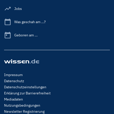
Jobs
Was geschah am ...?
Geboren am ...
Footer
Impressum
Menu
Datenschutz
Legal
Datenschutzeinstellungen
Erklärung zur Barrierefreiheit
Mediadaten
Nutzungsbedingungen
Newsletter Registrierung