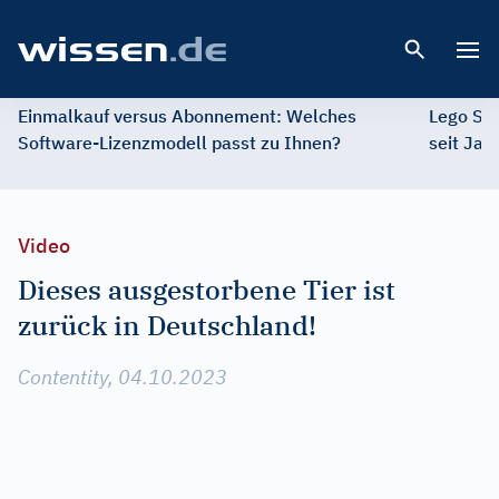
Open 
Einmalkauf versus Abonnement: Welches
Lego St
Software-Lizenzmodell passt zu Ihnen?
seit Jah
Video
Dieses ausgestorbene Tier ist
zurück in Deutschland!
Contentity, 04.10.2023