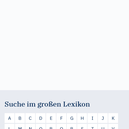
Suche im großen Lexikon
A
B
C
D
E
F
G
H
I
J
K
L
M
N
O
P
Q
R
S
T
U
V