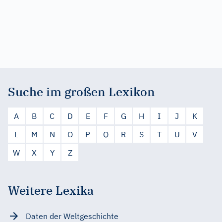
Suche im großen Lexikon
A
B
C
D
E
F
G
H
I
J
K
L
M
N
O
P
Q
R
S
T
U
V
W
X
Y
Z
Weitere Lexika
Daten der Weltgeschichte