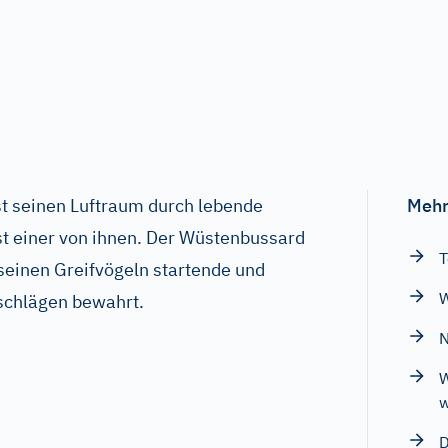
t seinen Luftraum durch lebende
Mehr
ist einer von ihnen. Der Wüstenbussard
T
 seinen Greifvögeln startende und
W
schlägen bewahrt.
N
W
w
D