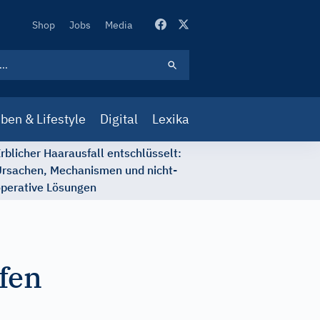
Secondary
Shop
Jobs
Media
Navigation
ben & Lifestyle
Digital
Lexika
rblicher Haarausfall entschlüsselt:
rsachen, Mechanismen und nicht-
perative Lösungen
fen