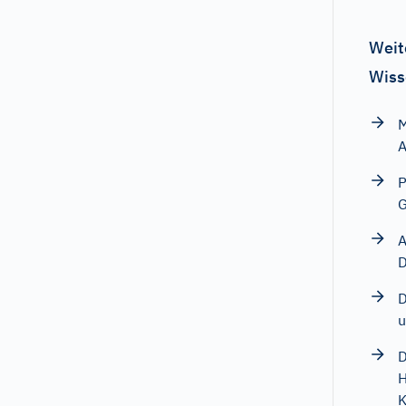
Weit
Wiss
M
A
P
G
A
D
D
u
D
H
K