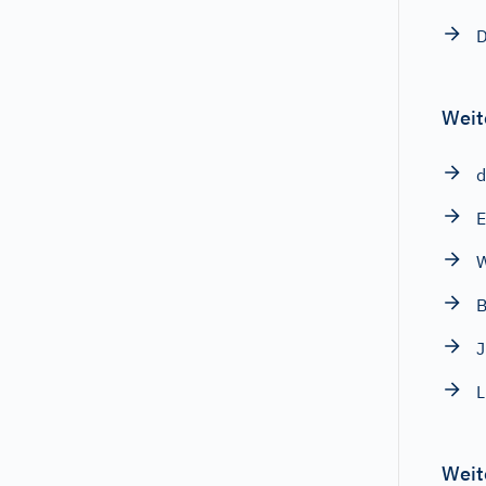
D
Weit
d
E
W
B
J
L
Weit