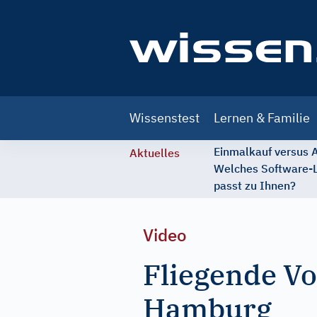
Main
Wissenstest
Lernen & Familie
navigation
Einmalkauf versus
Aktuelles
Welches Software-
passt zu Ihnen?
Video
Fliegende V
Hamburg