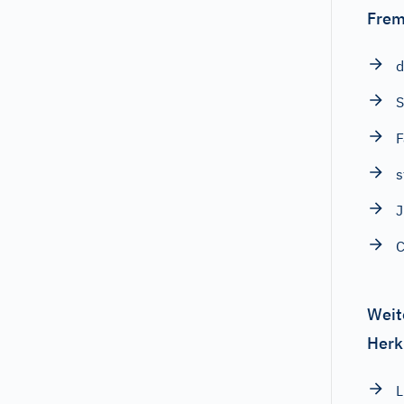
Frem
d
S
F
s
J
C
Weit
Herk
L