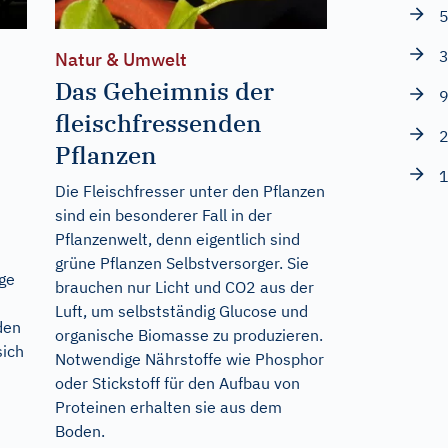
5
3
Natur & Umwelt
Das Geheimnis der
9
fleischfressenden
2
Pflanzen
1
Die Fleischfresser unter den Pflanzen
sind ein besonderer Fall in der
Pflanzenwelt, denn eigentlich sind
grüne Pflanzen Selbstversorger. Sie
age
brauchen nur Licht und CO2 aus der
Luft, um selbstständig Glucose und
den
organische Biomasse zu produzieren.
sich
Notwendige Nährstoffe wie Phosphor
oder Stickstoff für den Aufbau von
Proteinen erhalten sie aus dem
Boden.