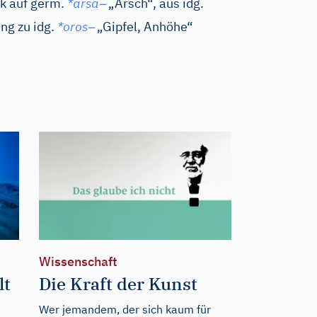
–
ck auf
germ.
*arsa
„Arsch“, aus
idg.
–
ung zu
idg.
*oros
„Gipfel, Anhöhe“
Wissenschaft
lt
Die Kraft der Kunst
Wer jemandem, der sich kaum für