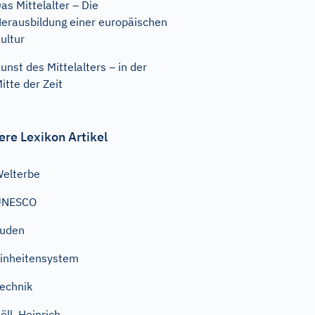
as Mittelalter – Die
erausbildung einer europäischen
ultur
unst des Mittelalters – in der
itte der Zeit
ere Lexikon Artikel
elterbe
UNESCO
Juden
inheitensystem
echnik
öll, Heinrich