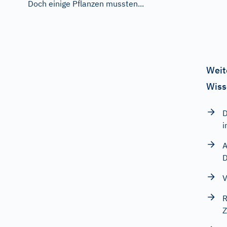
Doch einige Pflanzen mussten...
Weit
Wiss
D
i
A
D
V
R
Z