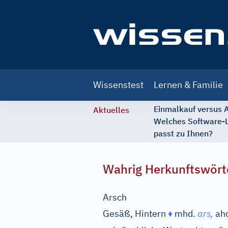
Main
Wissenstest
Lernen & Familie
navigation
Einmalkauf versus
Aktuelles
Welches Software-
passt zu Ihnen?
Wahrig Herkunftswört
Arsch
Gesäß, Hintern
♦
mhd.
ars,
ah