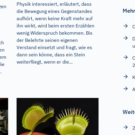
Physik interessiert, erläutert, dass
zen
Mehr
die Bewegung eines Gegenstandes
aufhört, wenn keine Kraft mehr auf
ihn wirkt, wird beim ersten Erzählen
C
wenig Widerspruch bekommen. Bis
D
der Belehrte seinen eigenen
ch
u
Verstand einsetzt und fragt, wie es
gen
dann sein könne, dass ein Stein
rem
C
weiterfliegt, wenn er die...
die
.
K
A
Weit
2