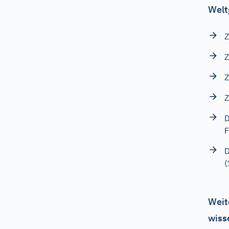
Welt
Z
Z
Z
Z
D
F
D
Weit
wiss