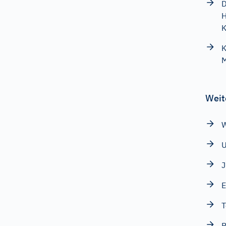
D
H
K
K
M
Weit
W
E
T
B