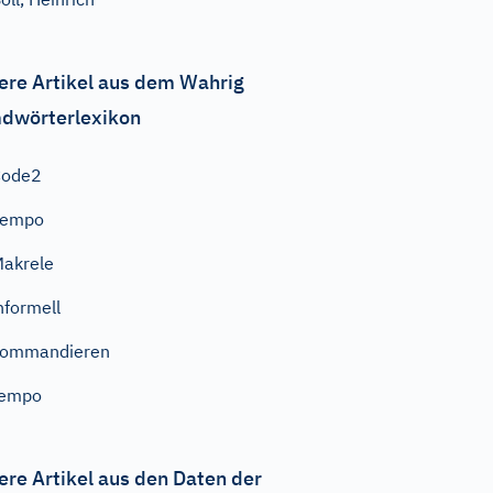
ere Artikel aus dem Wahrig
dwörterlexikon
Code2
Tempo
akrele
nformell
kommandieren
tempo
ere Artikel aus den Daten der