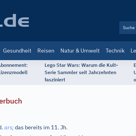
Gesundheit
Reisen
Natur & Umwelt
Technik
Le
 Abonnement:
Lego Star Wars: Warum die Kult-
E
Lizenzmodell
Serie Sammler seit Jahrzehnten
U
fasziniert
o
erbuch
d.
ars;
das bereits im 11. Jh.