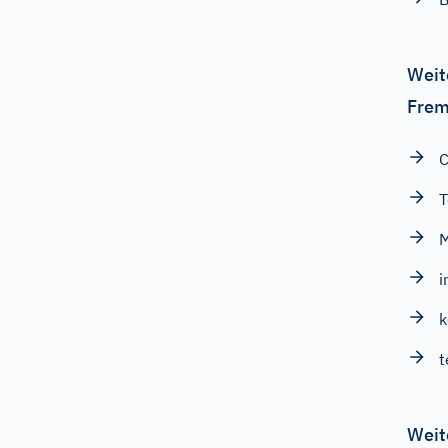
Weit
Frem
M
i
Weit