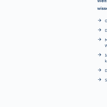
Weit
wiss
G
D
M
I
k
S