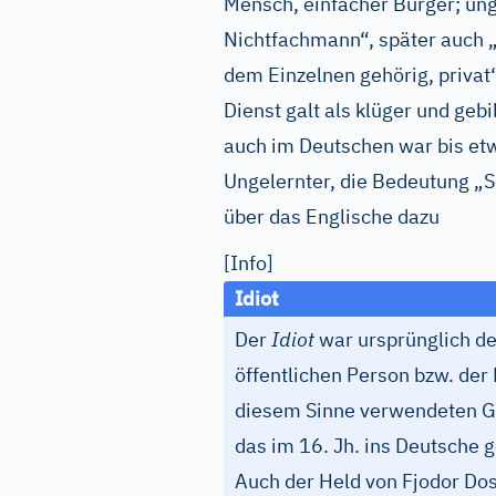
Mensch, einfacher Bürger; ung
Nichtfachmann“, später auch „
dem Einzelnen gehörig, privat“
Dienst galt als klüger und geb
auch im Deutschen war bis etw
Ungelernter, die Bedeutung „S
über das Englische dazu
[Info]
Idiot
Der
Idiot
war ursprünglich de
öffentlichen Person bzw. de
diesem Sinne verwendeten Go
das im 16. Jh. ins Deutsche g
Auch der Held von Fjodor D