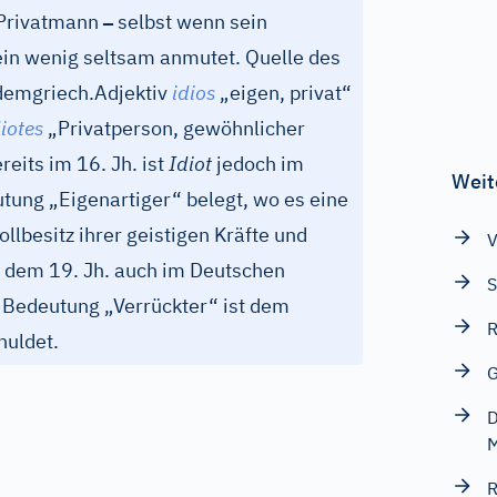
–
 Privatmann
selbst wenn sein
ein wenig seltsam anmutet. Quelle des
 dem
griech.
Adjektiv
idios
„eigen, privat“
diotes
„Privatperson, gewöhnlicher
eits im 16. Jh. ist
Idiot
jedoch im
Weit
utung „Eigenartiger“ belegt, wo es eine
ollbesitz ihrer geistigen Kräfte und
V
t dem 19. Jh. auch im Deutschen
S
Bedeutung „Verrückter“ ist dem
R
huldet.
G
D
M
R