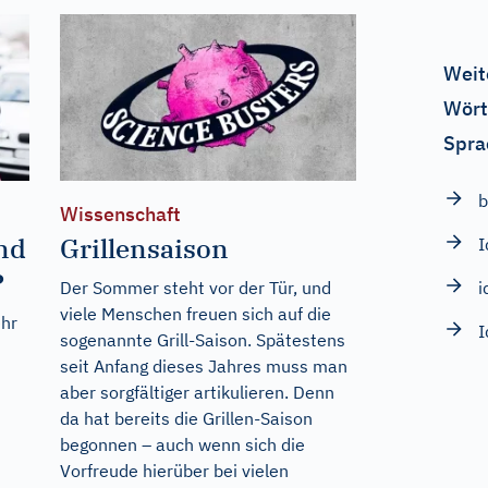
Weit
Wört
Spra
b
Wissenschaft
ind
Grillensaison
I
?
Der Sommer steht vor der Tür, und
i
viele Menschen freuen sich auf die
ehr
I
sogenannte Grill-Saison. Spätestens
seit Anfang dieses Jahres muss man
aber sorgfältiger artikulieren. Denn
da hat bereits die Grillen-Saison
begonnen – auch wenn sich die
Vorfreude hierüber bei vielen