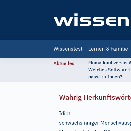
Main
Wissenstest
Lernen & Familie
navigation
Einmalkauf versus
Aktuelles
Welches Software-
passt zu Ihnen?
Wahrig Herkunftswört
Idiot
schwachsinniger Mensch
♦
aus