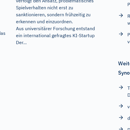
verfolgt den Ansatz, problematisches
P
Spielverhalten nicht erst zu
n
sanktionieren, sondern frühzeitig zu
R
erkennen und einzuordnen.
w
Aus universitärer Forschung entstand
das
P
ein international gefragtes KI-Startup
v
Der...
Weit
Syno
T
v