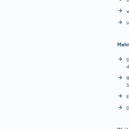
w
i
Mehr
D
d
R
S
E
D