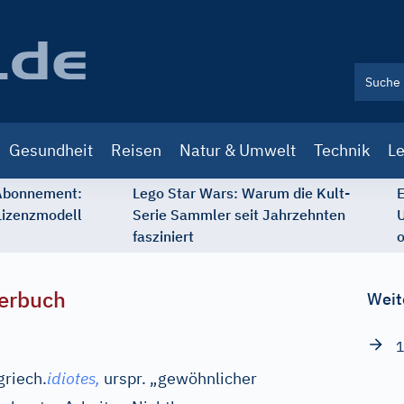
Gesundheit
Reisen
Natur & Umwelt
Technik
Le
 Abonnement:
Lego Star Wars: Warum die Kult-
E
Lizenzmodell
Serie Sammler seit Jahrzehnten
U
fasziniert
o
erbuch
Weit
1
griech.
idiotes,
urspr. „gewöhnlicher