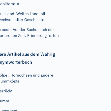
opliteratur
ussland: Weites Land mit
echselhafter Geschichte
rousts Auf der Suche nach der
erlorenen Zeit: Erinnerung retten
ere Artikel aus dem Wahrig
nymwörterbuch
ölpel, Hornochsen und andere
Dummköpfe
errückt
dumm
Dummkopf