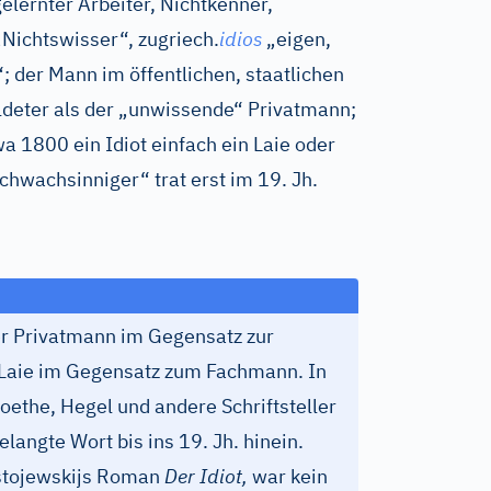
elernter Arbeiter, Nichtkenner,
Nichtswisser“, zu
griech.
idios
„eigen,
; der Mann im öffentlichen, staatlichen
ildeter als der „unwissende“ Privatmann;
a 1800 ein Idiot einfach ein Laie oder
chwachsinniger“ trat erst im 19. Jh.
r Privatmann im Gegensatz zur
r Laie im Gegensatz zum Fachmann. In
ethe, Hegel und andere Schriftsteller
elangte Wort bis ins 19. Jh. hinein.
ostojewskijs Roman
Der Idiot,
war kein