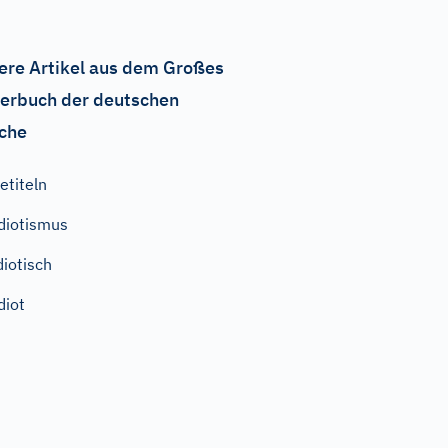
ere Artikel aus dem Großes
erbuch der deutschen
che
etiteln
diotismus
diotisch
diot