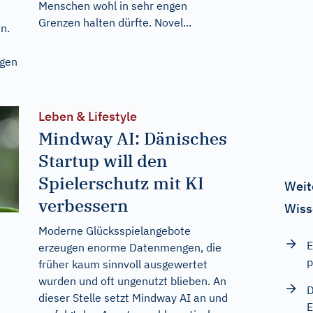
Menschen wohl in sehr engen
Grenzen halten dürfte. Novel...
n.
egen
Leben & Lifestyle
Mindway AI: Dänisches
Startup will den
Spielerschutz mit KI
Weit
verbessern
Wiss
Moderne Glücksspielangebote
E
erzeugen enorme Datenmengen, die
p
früher kaum sinnvoll ausgewertet
wurden und oft ungenutzt blieben. An
D
dieser Stelle setzt Mindway AI an und
E